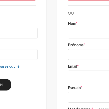
OU
Nom
*
Prénoms
*
Email
*
passe oublié
Pseudo
*
Mot de passe
*
8 carac