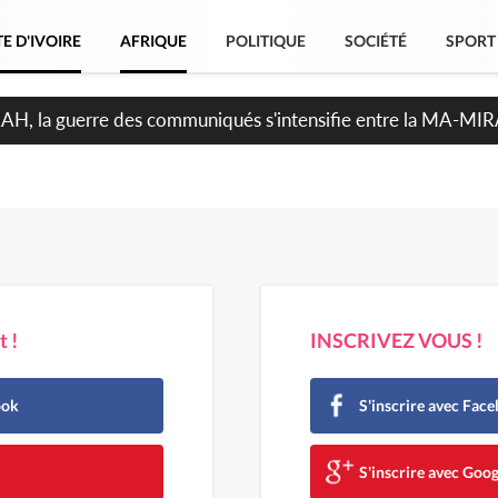
E D'IVOIRE
AFRIQUE
POLITIQUE
SOCIÉTÉ
SPORT
ndépendance 2026, Thiam plaide pour un environnement démoc
 !
INSCRIVEZ VOUS !
ook
S'inscrire avec Fac
e
S'inscrire avec Goog