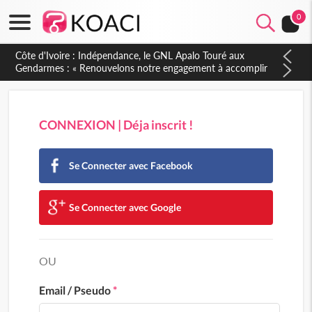
0
Côte d'Ivoire : Indépendance, le GNL Apalo Touré aux
Gendarmes : « Renouvelons notre engagement à accomplir
notre mission avec honneur, discipline, loyauté et
dévouement »
CONNEXION | Déja inscrit !
Se Connecter avec Facebook
Se Connecter avec Google
OU
Email / Pseudo
*