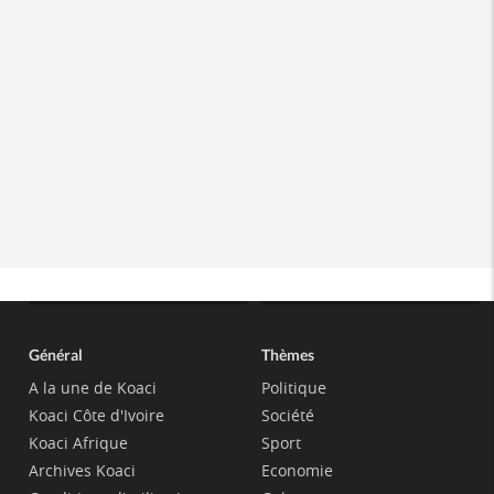
Général
Thèmes
A la une de Koaci
Politique
Koaci Côte d'Ivoire
Société
Koaci Afrique
Sport
Archives Koaci
Economie