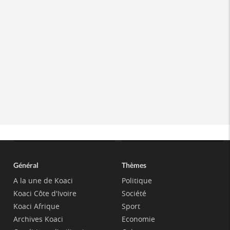
Général
Thèmes
A la une de Koaci
Politique
Koaci Côte d'Ivoire
Société
Koaci Afrique
Sport
Archives Koaci
Economie