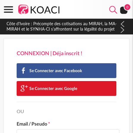
0
CONNEXION | Déja inscrit !
Se Connecter avec Facebook
Se Connecter avec Google
OU
Email / Pseudo
*