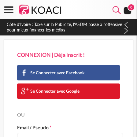
0
Côte d'Ivoire : Taxe sur la Publicité, l'ASDM passe à l'offensive
pour mieux financer les médias
CONNEXION | Déja inscrit !
Se Connecter avec Facebook
Se Connecter avec Google
OU
Email / Pseudo
*