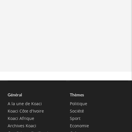
Général
Thèmes
A la une de Koaci
Politique
Koaci Côte d'Ivoire
Société
Koaci Afrique
Sport
Archives Koaci
Economie