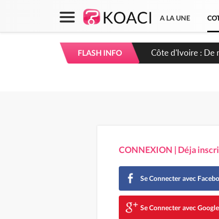
A LA UNE
COT
Côte d'Ivoire : 66
FLASH INFO
puissance et réaff
CONNEXION | Déja inscrit
Se Connecter avec Faceb
Se Connecter avec Googl