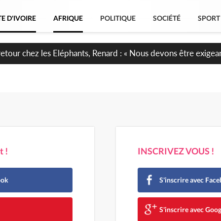
E D'IVOIRE
AFRIQUE
POLITIQUE
SOCIÉTÉ
SPORT
e anniversaire de l'Indépendance, les Forces de Défense et de 
irment leur engagement envers la Nation
 !
INSCRIVEZ VOUS !
ook
S'inscrire avec Fac
e
S'inscrire avec Goog