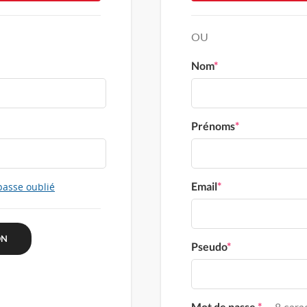
OU
Nom
*
Prénoms
*
Email
*
passe oublié
Pseudo
*
Mot de passe
*
8 carac