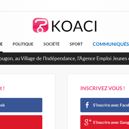
COMMUNIQUÉS
UE
POLITIQUE
SOCIÉTÉ
SPORT
pougon, au Village de l'Indépendance, l'Agence Emploi Jeunes
r la jeunesse ivoirienne
 !
INSCRIVEZ VOUS !
ook
S'inscrire avec Fac
e
S'inscrire avec Goog