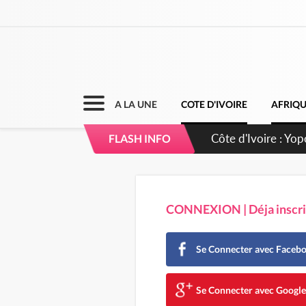
A LA UNE
COTE D'IVOIRE
AFRIQ
Côte d'Ivoire : Yo
FLASH INFO
d'opportunités pou
CONNEXION | Déja inscrit
Se Connecter avec Faceb
Se Connecter avec Googl