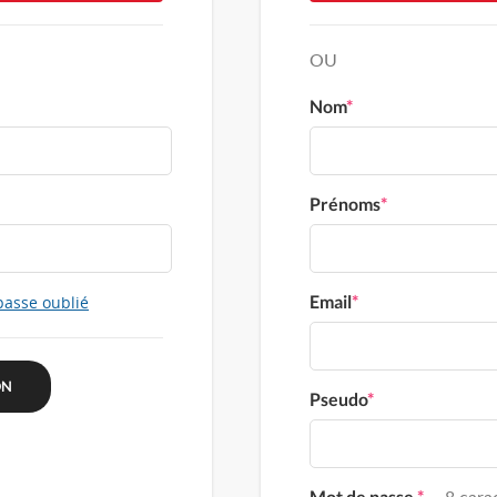
OU
Nom
*
Prénoms
*
Email
*
passe oublié
Pseudo
*
Mot de passe
*
8 carac