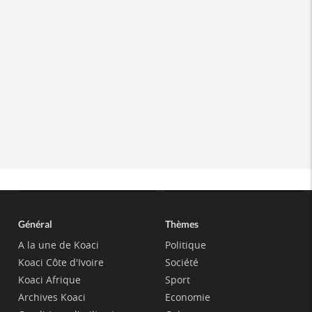
Général
Thèmes
A la une de Koaci
Politique
Koaci Côte d'Ivoire
Société
Koaci Afrique
Sport
Archives Koaci
Economie