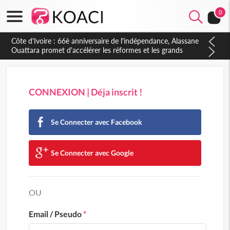
0
CONNEXION | Déja inscrit !
Se Connecter avec Facebook
Se Connecter avec Google
OU
Email / Pseudo
*