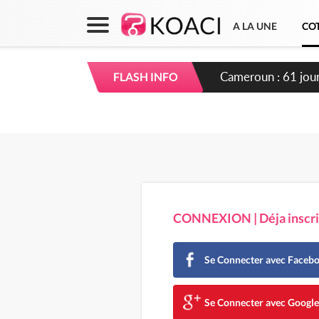
A LA UNE
COT
Côte d'Ivoire : Fi
FLASH INFO
CONNEXION | Déja inscrit
Se Connecter avec Faceb
Se Connecter avec Googl