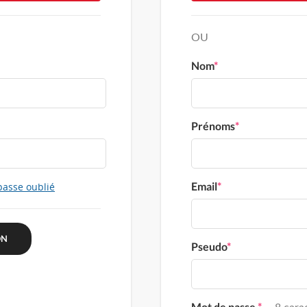
OU
Nom
*
Prénoms
*
Email
*
passe oublié
Pseudo
*
Mot de passe
*
8 carac