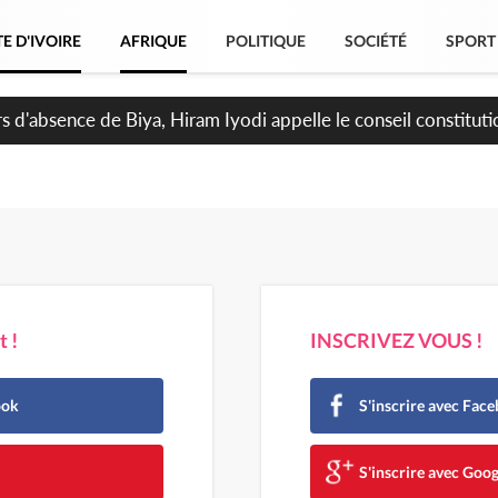
E D'IVOIRE
AFRIQUE
POLITIQUE
SOCIÉTÉ
SPORT
n de la pagaille au PDCI-RDA, Lessiehi bannit les mouvements
 !
INSCRIVEZ VOUS !
ook
S'inscrire avec Fac
e
S'inscrire avec Goog