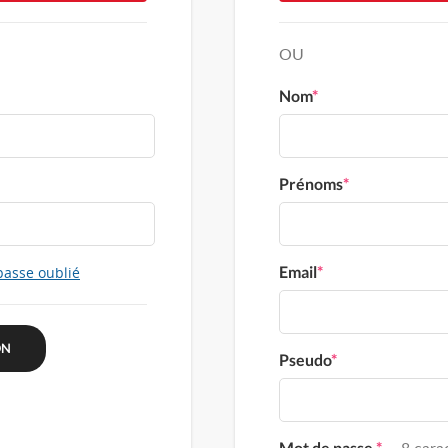
OU
Nom
*
Prénoms
*
Email
*
passe oublié
Pseudo
*
Mot de passe
*
8 carac