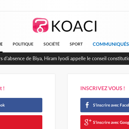
COMMUNIQUÉS
UE
POLITIQUE
SOCIÉTÉ
SPORT
 d'absence de Biya, Hiram Iyodi appelle le conseil constituti
 !
INSCRIVEZ VOUS !
ook
S'inscrire avec Fac
e
S'inscrire avec Goog