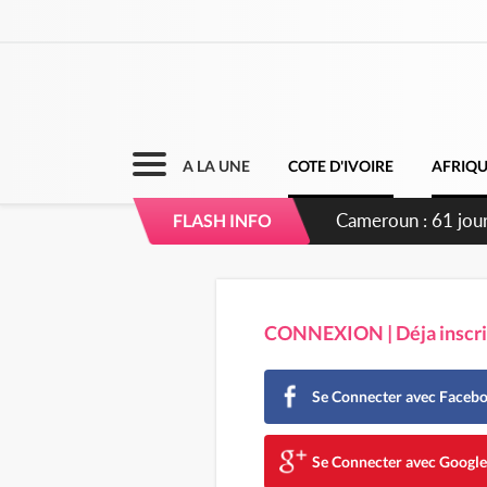
A LA UNE
COTE D'IVOIRE
AFRIQ
Cameroun : 61 jours
FLASH INFO
du pouvoir
CONNEXION | Déja inscrit
Se Connecter avec Faceb
Se Connecter avec Googl