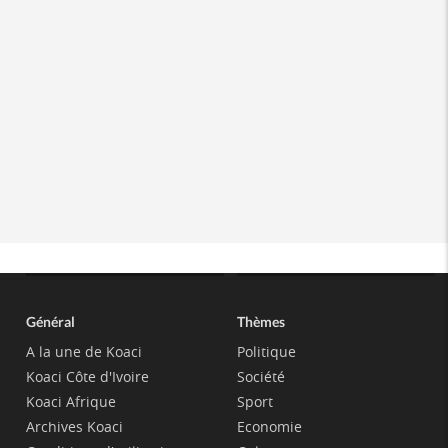
Général
Thèmes
A la une de Koaci
Politique
Koaci Côte d'Ivoire
Société
Koaci Afrique
Sport
Archives Koaci
Economie