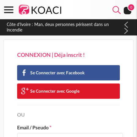
0
Côte d'Ivoire : Man, deux personnes périssent dans un
incendie
CONNEXION | Déja inscrit !
Se Connecter avec Facebook
Se Connecter avec Google
OU
Email / Pseudo
*