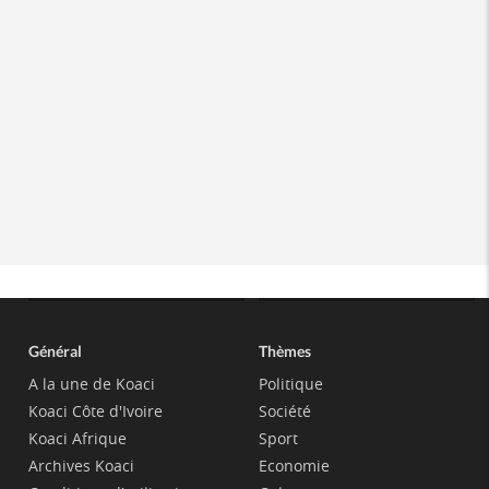
Général
Thèmes
A la une de Koaci
Politique
Koaci Côte d'Ivoire
Société
Koaci Afrique
Sport
Archives Koaci
Economie