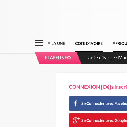
A LA UNE
COTE D'IVOIRE
AFRIQ
Côte d'Ivoire : Ma
FLASH INFO
CONNEXION | Déja inscrit
Se Connecter avec Faceb
Se Connecter avec Googl