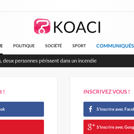
COMMUNIQUÉS
UE
POLITIQUE
SOCIÉTÉ
SPORT
n, deux personnes périssent dans un incendie
 !
INSCRIVEZ VOUS !
ook
S'inscrire avec Fac
e
S'inscrire avec Goog