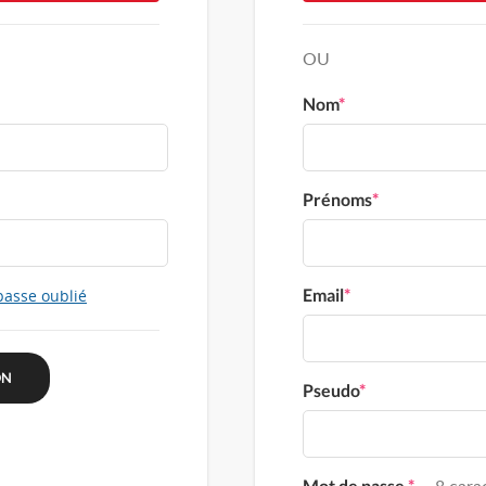
OU
Nom
*
Prénoms
*
Email
*
passe oublié
Pseudo
*
Mot de passe
*
8 carac