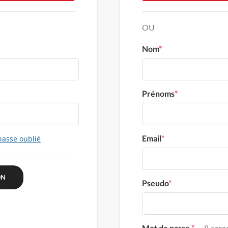
OU
Nom
*
Prénoms
*
Email
*
passe oublié
Pseudo
*
Mot de passe
*
8 carac