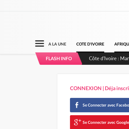
A LA UNE
COTE D'IVOIRE
AFRIQ
Côte d'Ivoire : Sé
FLASH INFO
dépigmentants d
CONNEXION | Déja inscrit
Se Connecter avec Faceb
Se Connecter avec Googl