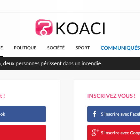
COMMUNIQUÉS
UE
POLITIQUE
SOCIÉTÉ
SPORT
ileu, la célébration de la fête nationale transformée en vaste
angereux
 !
INSCRIVEZ VOUS !
ook
S'inscrire avec Fac
e
S'inscrire avec Goog