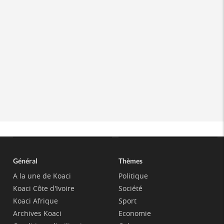
Général
Thèmes
A la une de Koaci
Politique
Koaci Côte d'Ivoire
Société
Koaci Afrique
Sport
Archives Koaci
Economie