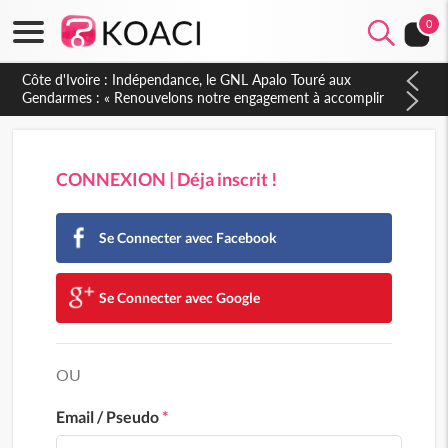
0
Côte d'Ivoire : Indépendance, le GNL Apalo Touré aux
Gendarmes : « Renouvelons notre engagement à accomplir
notre mission avec honneur, discipline, loyauté et
dévouement »
CONNEXION | Déja inscrit !
Se Connecter avec Facebook
Se Connecter avec Google
OU
Email / Pseudo
*