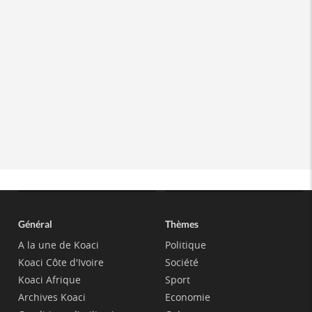
Général
Thèmes
A la une de Koaci
Politique
Koaci Côte d'Ivoire
Société
Koaci Afrique
Sport
Archives Koaci
Economie