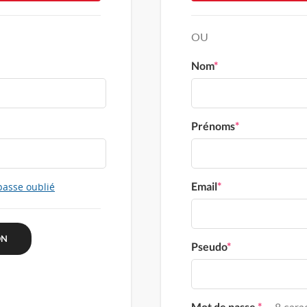
OU
Nom
*
Prénoms
*
Email
*
passe oublié
Pseudo
*
Mot de passe
*
8 carac