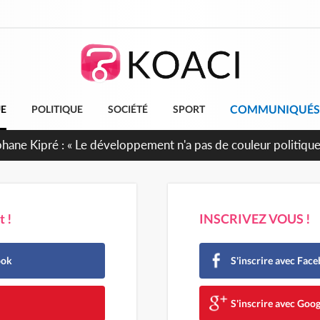
COMMUNIQUÉS
UE
POLITIQUE
SOCIÉTÉ
SPORT
cueillent 254 anciens combattants issus de groupes armés
 !
INSCRIVEZ VOUS !
ook
S'inscrire avec Fac
e
S'inscrire avec Goog