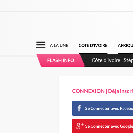
A LA UNE
COTE D'IVOIRE
AFRIQ
Mali : Les FAMa ac
FLASH INFO
CONNEXION | Déja inscrit
Se Connecter avec Faceb
Se Connecter avec Googl