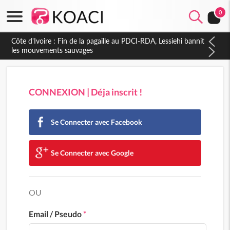
0
Côte d'Ivoire : Fin de la pagaille au PDCI-RDA, Lessiehi bannit
les mouvements sauvages
CONNEXION | Déja inscrit !
Se Connecter avec Facebook
Se Connecter avec Google
OU
Email / Pseudo
*