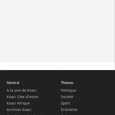
Général
Thèmes
A la une de Koaci
Politique
Koaci Côte d'Ivoire
Société
Koaci Afrique
Sport
Archives Koaci
Economie