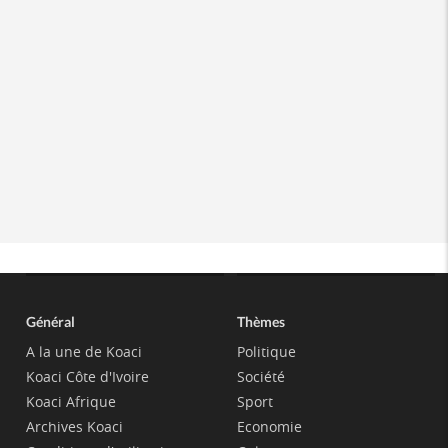
Général
Thèmes
A la une de Koaci
Politique
Koaci Côte d'Ivoire
Société
Koaci Afrique
Sport
Archives Koaci
Economie