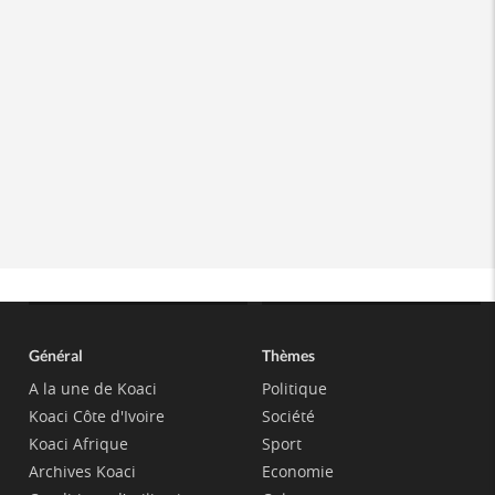
Général
Thèmes
A la une de Koaci
Politique
Koaci Côte d'Ivoire
Société
Koaci Afrique
Sport
Archives Koaci
Economie