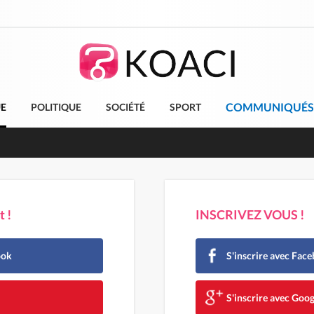
COMMUNIQUÉS
UE
POLITIQUE
SOCIÉTÉ
SPORT
ndépendance 2026, Thiam plaide pour un environnement démocr
 !
INSCRIVEZ VOUS !
ook
S'inscrire avec Fac
e
S'inscrire avec Goog