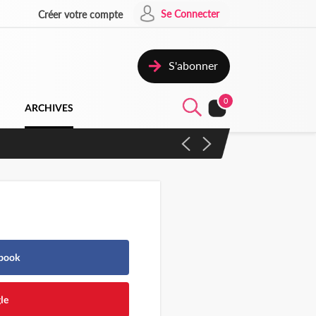
Se Connecter
Créer votre compte
S'abonner
0
ARCHIVES
atique plus apaisé
ebook
le