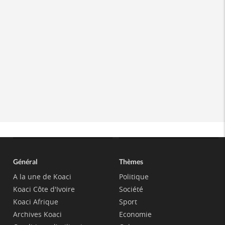
Général
Thèmes
A la une de Koaci
Politique
Koaci Côte d'Ivoire
Société
Koaci Afrique
Sport
Archives Koaci
Economie