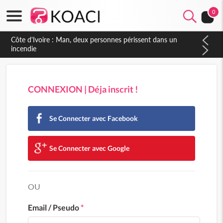
0
CONNEXION | Déja inscrit !
Se Connecter avec Facebook
Se Connecter avec Google
OU
Email / Pseudo
*