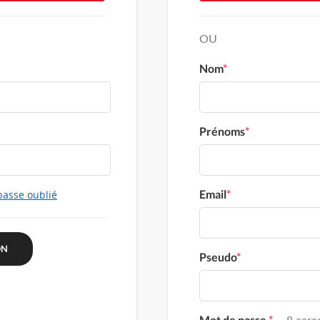
OU
Nom
*
Prénoms
*
Email
*
passe oublié
Pseudo
*
Mot de passe
*
8 carac