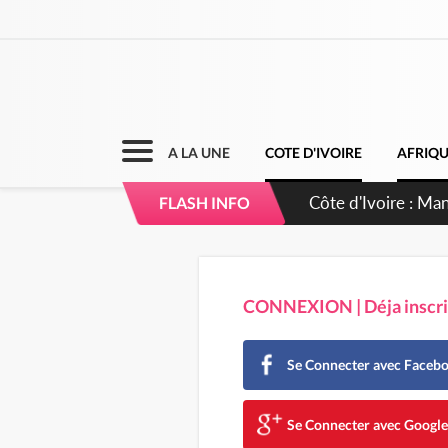
A LA UNE
COTE D'IVOIRE
AFRIQ
Côte d'Ivoire : Séi
FLASH INFO
dépigmentants da
CONNEXION | Déja inscrit
Se Connecter avec Faceb
Se Connecter avec Googl