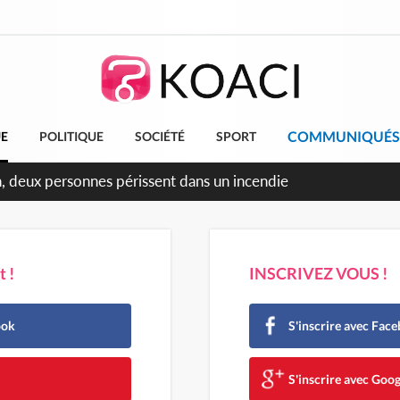
COMMUNIQUÉS
UE
POLITIQUE
SOCIÉTÉ
SPORT
leu, la célébration de la fête nationale transformée en vaste 
ngereux
 !
INSCRIVEZ VOUS !
ook
S'inscrire avec Fac
e
S'inscrire avec Goog