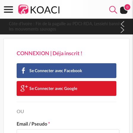
0
Côte d'Ivoire : Fin de la pagaille au PDCI-RDA, Lessiehi bannit
les mouvements sauvages
CONNEXION | Déja inscrit !
Se Connecter avec Facebook
Se Connecter avec Google
OU
Email / Pseudo
*