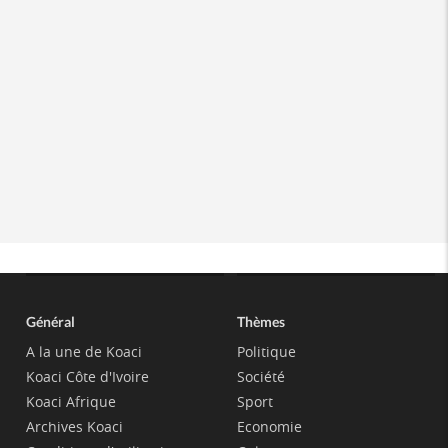
Général
Thèmes
A la une de Koaci
Politique
Koaci Côte d'Ivoire
Société
Koaci Afrique
Sport
Archives Koaci
Economie