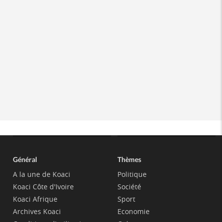
Général
Thèmes
A la une de Koaci
Politique
Koaci Côte d'Ivoire
Société
Koaci Afrique
Sport
Archives Koaci
Economie