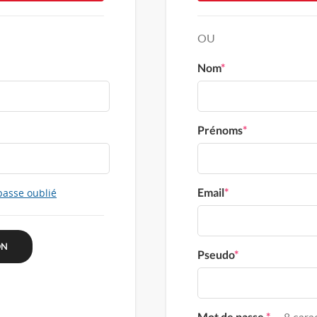
OU
Nom
*
Prénoms
*
Email
*
passe oublié
Pseudo
*
Mot de passe
*
8 carac