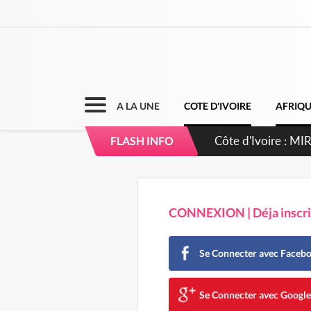
A LA UNE
COTE D'IVOIRE
AFRIQ
Côte d'Ivoire : MI
FLASH INFO
de gouvernance et 
CONNEXION | Déja inscrit
Se Connecter avec Faceb
Se Connecter avec Googl