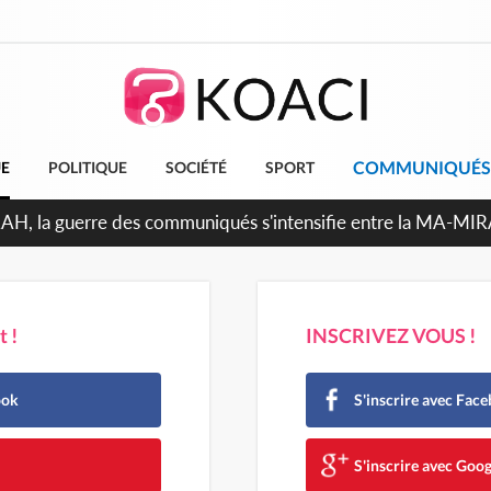
COMMUNIQUÉS
UE
POLITIQUE
SOCIÉTÉ
SPORT
RAH, la guerre des communiqués s'intensifie entre la MA-MI
le projet de précompte sur les salaires des agents
 !
INSCRIVEZ VOUS !
ook
S'inscrire avec Fac
e
S'inscrire avec Goog