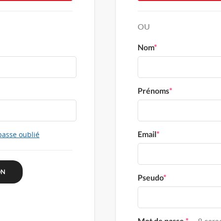
OU
Nom
*
Prénoms
*
Email
*
passe oublié
Pseudo
*
Mot de passe
*
8 carac