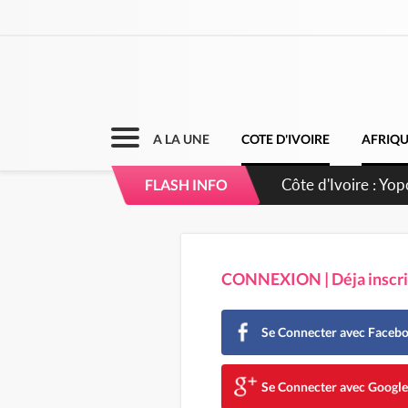
A LA UNE
COTE D'IVOIRE
AFRIQ
Côte d'Ivoire : CH
FLASH INFO
direction sur les 
CONNEXION | Déja inscrit
Se Connecter avec Faceb
Se Connecter avec Googl