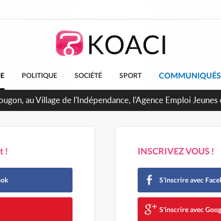
COMMUNIQUÉS
UE
POLITIQUE
SOCIÉTÉ
SPORT
U de Treichville, après la fronde, les agents contractuels obti
arriérés du SMIG 2023
 !
INSCRIVEZ VOUS !
ook
S'inscrire avec Fac
e
S'inscrire avec Goog