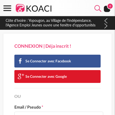
0
Côte d'Ivoire : CHU de Treichville, après la fronde, les agents
contractuels obtiennent un accord avec la direction sur les
arriérés du SMIG 2023
CONNEXION | Déja inscrit !
Se Connecter avec Facebook
Se Connecter avec Google
OU
Email / Pseudo
*