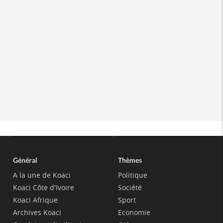
Général
Thèmes
A la une de Koaci
Politique
Koaci Côte d'Ivoire
Société
Koaci Afrique
Sport
Archives Koaci
Economie