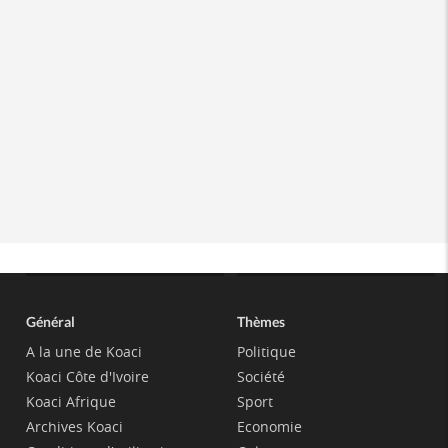
Général
Thèmes
A la une de Koaci
Politique
Koaci Côte d'Ivoire
Société
Koaci Afrique
Sport
Archives Koaci
Economie