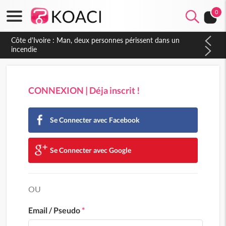
0
Côte d'Ivoire : Man, deux personnes périssent dans un
incendie
CONNEXION | Déja inscrit !
Se Connecter avec Facebook
Se Connecter avec Google
OU
Email / Pseudo
*