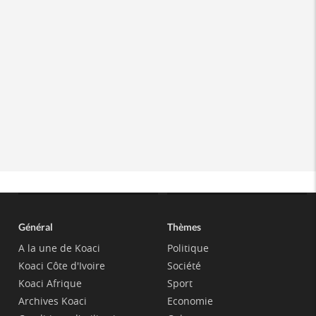
Général
Thèmes
A la une de Koaci
Politique
Koaci Côte d'Ivoire
Société
Koaci Afrique
Sport
Archives Koaci
Economie