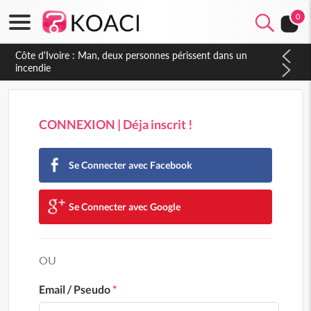
0
Côte d'Ivoire : Man, deux personnes périssent dans un
incendie
CONNEXION | Déja inscrit !
Se Connecter avec Facebook
Se Connecter avec Google
OU
Email / Pseudo
*