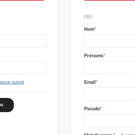
OU
Nom
*
Prénoms
*
Email
*
passe oublié
Pseudo
*
Mot de passe
*
8 carac