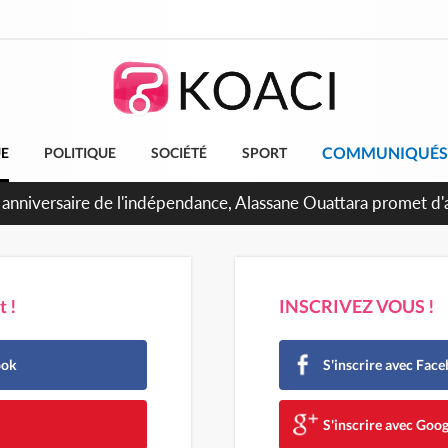
COMMUNIQUÉS
UE
POLITIQUE
SOCIÉTÉ
SPORT
 !
INSCRIVEZ VOUS !
ook
S'inscrire avec Fac
e
S'inscrire avec Goog