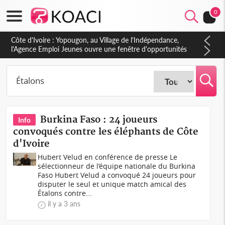
0
Côte d'Ivoire : CHU de Treichville, après la fronde, les agents
contractuels obtiennent un accord avec la direction sur les
arriérés du SMIG 2023
Burkina Faso : 24 joueurs
Info
convoqués contre les éléphants de Côte
d'Ivoire
Hubert Velud en conférence de presse Le
sélectionneur de l’équipe nationale du Burkina
Faso Hubert Velud a convoqué 24 joueurs pour
disputer le seul et unique match amical des
Étalons contre...
il y a 3 ans