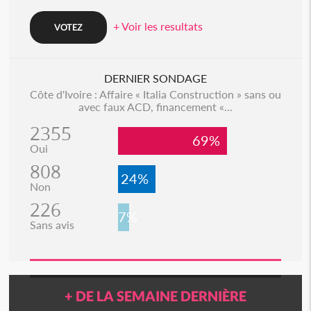
+ Voir les resultats
DERNIER SONDAGE
Côte d'Ivoire : Affaire « Italia Construction » sans ou
avec faux ACD, financement «...
2355
69%
Oui
808
24%
Non
226
7%
Sans avis
+ DE LA SEMAINE DERNIÈRE