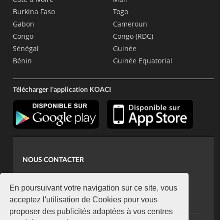
Burkina Faso
Togo
Gabon
Cameroun
Congo
Congo (RDC)
Sénégal
Guinée
Bénin
Guinée Equatorial
Télécharger l'application KOACI
NOUS CONTACTER
contact@koaci.com
koaci@yahoo.fr
En poursuivant votre navigation sur ce site, vous
+225 07 08 85 52 93
acceptez l'utilisation de Cookies pour vous
proposer des publicités adaptées à vos centres