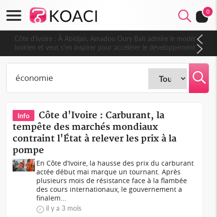
0
Côte d'Ivoire : À Abidjan, Amadou Oury Bah admire le modèle
ivoirien et veut s'en inspirer pour accélérer le développement
de la Guinée
Côte d'Ivoire : Carburant, la
Info
tempête des marchés mondiaux
contraint l'État à relever les prix à la
pompe
En Côte d’Ivoire, la hausse des prix du carburant
actée début mai marque un tournant. Après
plusieurs mois de résistance face à la flambée
des cours internationaux, le gouvernement a
finalem...
il y a 3 mois