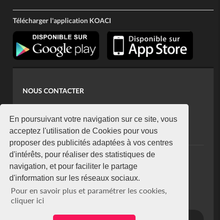
Télécharger l'application KOACI
NOUS CONTACTER
contact@koaci.com
koaci@yahoo.fr
En poursuivant votre navigation sur ce site, vous
+225 07 08 85 52 93
acceptez l'utilisation de Cookies pour vous
proposer des publicités adaptées à vos centres
d'intérêts, pour réaliser des statistiques de
NEWSLETTER
navigation, et pour faciliter le partage
Restez connecté via notre newsletter
d'information sur les réseaux sociaux.
S'abonner
Pour en savoir plus et paramétrer les cookies,
Se désabonner
cliquer ici