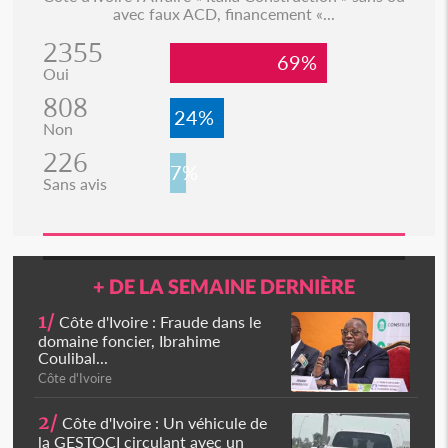
avec faux ACD, financement «...
2355
69%
Oui
808
24%
Non
226
7%
Sans avis
+ DE LA SEMAINE DERNIÈRE
1/
Côte d'Ivoire : Fraude dans le
domaine foncier, Ibrahime
Coulibal...
Côte d'Ivoire
2/
Côte d'Ivoire : Un véhicule de
la GESTOCI circulant avec un