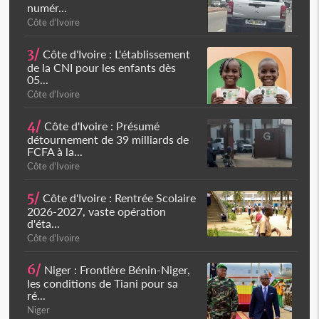
numér...
Côte d'Ivoire
3/
Côte d'Ivoire : L'établissement
de la CNI pour les enfants dès
05...
Côte d'Ivoire
4/
Côte d'Ivoire : Présumé
détournement de 39 milliards de
FCFA à la...
Côte d'Ivoire
5/
Côte d'Ivoire : Rentrée Scolaire
2026-2027, vaste opération
d'éta...
Côte d'Ivoire
6/
Niger : Frontière Bénin-Niger,
les conditions de Tiani pour sa
ré...
Niger