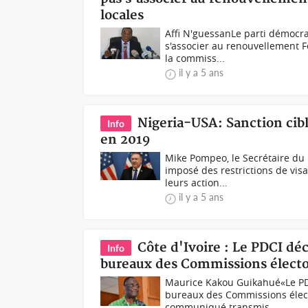
locales
Affi N'guessanLe parti démocra
s'associer au renouvellement F
la commiss...
il y a 5 ans
Nigeria-USA: Sanction cib
Info
en 2019
Mike Pompeo, le Secrétaire du 
imposé des restrictions de vis
leurs action...
il y a 5 ans
Côte d'Ivoire : Le PDCI déc
Info
bureaux des Commissions élector
Maurice Kakou Guikahué«Le PDC
bureaux des Commissions élect
communiqué transmis...