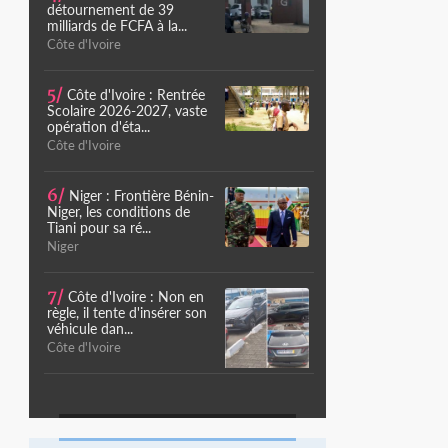
détournement de 39
milliards de FCFA à la...
Côte d'Ivoire
5/
Côte d'Ivoire : Rentrée
Scolaire 2026-2027, vaste
opération d'éta...
Côte d'Ivoire
6/
Niger : Frontière Bénin-
Niger, les conditions de
Tiani pour sa ré...
Niger
7/
Côte d'Ivoire : Non en
règle, il tente d'insérer son
véhicule dan...
Côte d'Ivoire