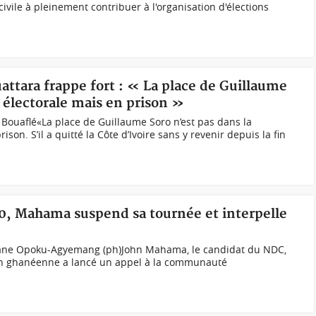
civile à pleinement contribuer à l'organisation d'élections
uattara frappe fort : « La place de Guillaume
 électorale mais en prison »
 Bouaflé«La place de Guillaume Soro n’est pas dans la
on. S’il a quitté la Côte d’Ivoire sans y revenir depuis la fin
20, Mahama suspend sa tournée et interpelle
 Jane Opoku-Agyemang (ph)John Mahama, le candidat du NDC,
tion ghanéenne a lancé un appel à la communauté