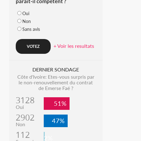
parait-il compétent ?
Oui
Non
Sans avis
+ Voir les resultats
DERNIER SONDAGE
Côte d'Ivoire: Etes-vous surpris par
le non-renouvellement du contrat
de Emerse Faé ?
3128
51%
Oui
2902
47%
Non
112
2%