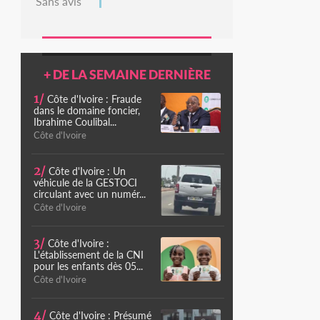
Sans avis
+ DE LA SEMAINE DERNIÈRE
1/
Côte d'Ivoire : Fraude
dans le domaine foncier,
Ibrahime Coulibal...
Côte d'Ivoire
2/
Côte d'Ivoire : Un
véhicule de la GESTOCI
circulant avec un numér...
Côte d'Ivoire
3/
Côte d'Ivoire :
L'établissement de la CNI
pour les enfants dès 05...
Côte d'Ivoire
4/
Côte d'Ivoire : Présumé