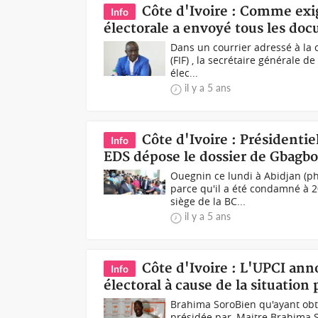
Côte d'Ivoire : Comme exig
Info
électorale a envoyé tous les d
Dans un courrier adressé à la 
(FIF) , la secrétaire générale
élec...
il y a 5 ans
Côte d'Ivoire : Présidentiel
Info
EDS dépose le dossier de Gbagbo 
Ouegnin ce lundi à Abidjan (ph
parce qu'il a été condamné à
siège de la BC...
il y a 5 ans
Côte d'Ivoire : L'UPCI ann
Info
électoral à cause de la situation
Brahima SoroBien qu'ayant obte
présidée par, Maitre Brahima S