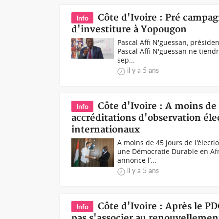
Côte d'Ivoire : Pré campag
Info
d'investiture à Yopougon
Pascal Affi N'guessan, présiden
Pascal Affi N'guessan ne tiend
sep...
il y a 5 ans
Côte d'Ivoire : A moins de 
Info
accréditations d'observation éle
internationaux
A moins de 45 jours de l'électio
une Démocratie Durable en Afri
annonce l’...
il y a 5 ans
Côte d'Ivoire : Après le P
Info
pas s'associer au renouvellemen