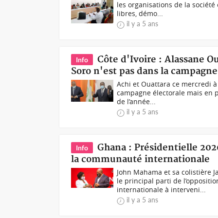
les organisations de la société 
libres, démo...
il y a 5 ans
Côte d'Ivoire : Alassane O
Info
Soro n'est pas dans la campagne
Achi et Ouattara ce mercredi à
campagne électorale mais en pris
de l’année...
il y a 5 ans
Ghana : Présidentielle 20
Info
la communauté internationale
John Mahama et sa colistière
le principal parti de l’opposi
internationale à interveni...
il y a 5 ans