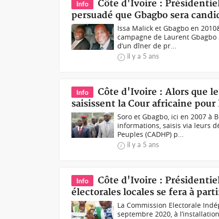
Côte d'Ivoire : Présidentie
Info
persuadé que Gbagbo sera candid
Issa Malick et Gbagbo en 2010&
campagne de Laurent Gbagbo à 
d’un dîner de pr...
il y a 5 ans
Côte d'Ivoire : Alors que l
Info
saisissent la Cour africaine pour 
Soro et Gbagbo, ici en 2007 à 
informations, saisis via leurs 
Peuples (CADHP) p...
il y a 5 ans
Côte d'Ivoire : Présidentie
Info
électorales locales se fera à par
La Commission Electorale Indép
septembre 2020, à l’installatio