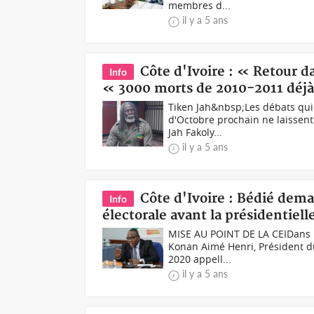
membres d...
il y a 5 ans
Côte d'Ivoire : « Retour d
Info
« 3000 morts de 2010-2011 déjà
Tiken Jah&nbsp;Les débats qui 
d'Octobre prochain ne laissent
Jah Fakoly...
il y a 5 ans
Côte d'Ivoire : Bédié dema
Info
électorale avant la présidentiell
MISE AU POINT DE LA CEIDans 
Konan Aimé Henri, Président du 
2020 appell...
il y a 5 ans