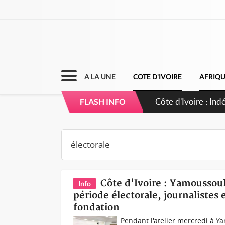
A LA UNE
COTE D'IVOIRE
AFRIQ
Sierra Leone : Un 
FLASH INFO
d'avance
Côte d'Ivoire : Yamoussouk
Info
période électorale, journalistes
fondation
Pendant l'atelier mercredi à 