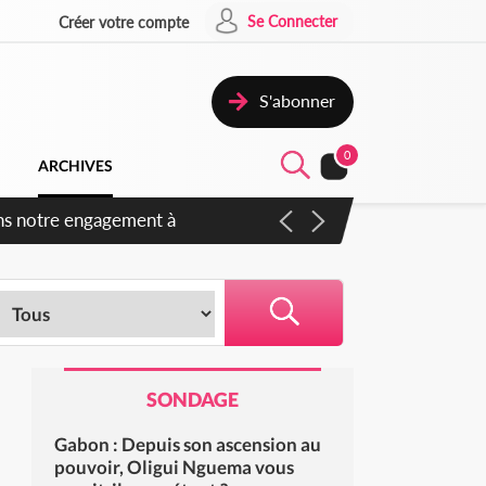
Se Connecter
Créer votre compte
S'abonner
0
ARCHIVES
 des amendements, un exclu
SONDAGE
Gabon : Depuis son ascension au
pouvoir, Oligui Nguema vous