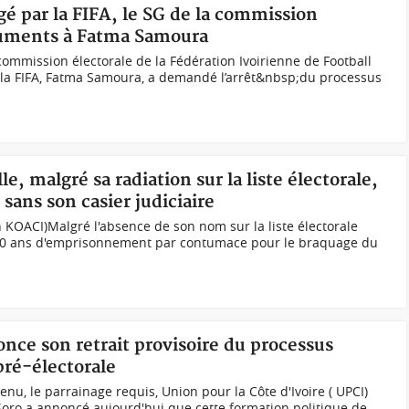
é par la FIFA, le SG de la commission
ocuments à Fatma Samoura
commission électorale de la Fédération Ivoirienne de Football
 de la FIFA, Fatma Samoura, a demandé l’arrêt&nbsp;du processus
le, malgré sa radiation sur la liste électorale,
sans son casier judiciaire
 KOACI)Malgré l'absence de son nom sur la liste électorale
 20 ans d'emprisonnement par contumace pour le braquage du
once son retrait provisoire du processus
 pré-électorale
nu, le parrainage requis, Union pour la Côte d'Ivoire ( UPCI)
oro a annoncé aujourd'hui que cette formation politique de