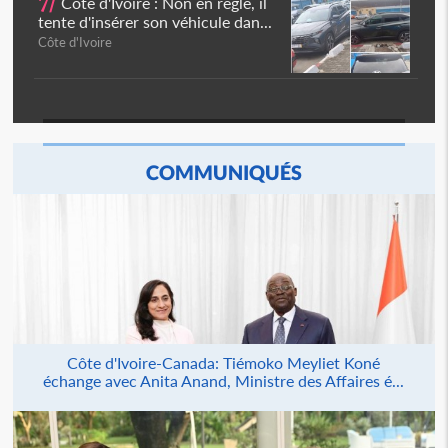
7/
Côte d'Ivoire : Non en règle, il
tente d'insérer son véhicule dan...
Côte d'Ivoire
COMMUNIQUÉS
Côte d'Ivoire-Canada: Tiémoko Meyliet Koné
échange avec Anita Anand, Ministre des Affaires é...