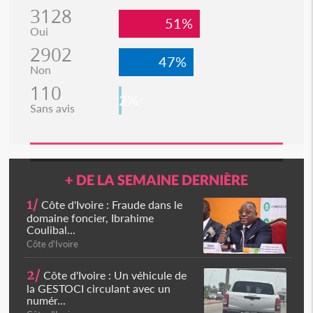
3128
51%
Oui
2902
47%
Non
110
2%
Sans avis
+ DE LA SEMAINE DERNIÈRE
1/
Côte d'Ivoire : Fraude dans le
domaine foncier, Ibrahime
Coulibal...
Côte d'Ivoire
2/
Côte d'Ivoire : Un véhicule de
la GESTOCI circulant avec un
numér...