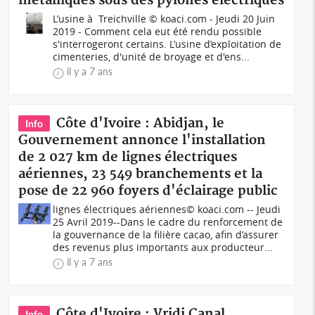
métalliques sous des pylônes électriques
L’usine à Treichville © koaci.com - Jeudi 20 Juin
2019 - Comment cela eut été rendu possible
s'interrogeront certains. L’usine d’exploitation de
cimenteries, d'unité de broyage et d'ens...
il y a 7 ans
Côte d'Ivoire : Abidjan, le
Info
Gouvernement annonce l'installation
de 2 027 km de lignes électriques
aériennes, 23 549 branchements et la
pose de 22 960 foyers d'éclairage public
lignes électriques aériennes© koaci.com -- Jeudi
25 Avril 2019--Dans le cadre du renforcement de
la gouvernance de la filière cacao, afin d’assurer
des revenus plus importants aux producteur...
il y a 7 ans
Côte d'Ivoire : Vridi Canal
Info