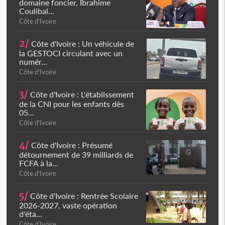
domaine foncier, Ibrahime
Coulibal...
Côte d'Ivoire
2/
Côte d'Ivoire : Un véhicule de
la GESTOCI circulant avec un
numér...
Côte d'Ivoire
3/
Côte d'Ivoire : L'établissement
de la CNI pour les enfants dès
05...
Côte d'Ivoire
4/
Côte d'Ivoire : Présumé
détournement de 39 milliards de
FCFA à la...
Côte d'Ivoire
5/
Côte d'Ivoire : Rentrée Scolaire
2026-2027, vaste opération
d'éta...
Côte d'Ivoire