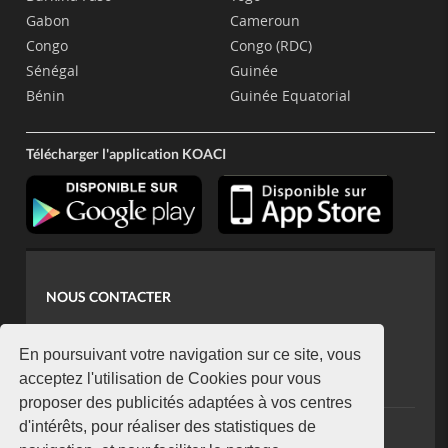
Gabon
Cameroun
Congo
Congo (RDC)
Sénégal
Guinée
Bénin
Guinée Equatorial
Télécharger l'application KOACI
NOUS CONTACTER
contact@koaci.com
koaci@yahoo.fr
En poursuivant votre navigation sur ce site, vous
+225 07 08 85 52 93
acceptez l'utilisation de Cookies pour vous
proposer des publicités adaptées à vos centres
d'intérêts, pour réaliser des statistiques de
NEWSLETTER