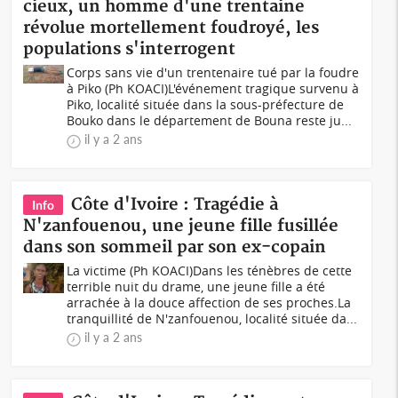
cieux, un homme d'une trentaine
révolue mortellement foudroyé, les
populations s'interrogent
Corps sans vie d'un trentenaire tué par la foudre
à Piko (Ph KOACI)L'événement tragique survenu à
Piko, localité située dans la sous-préfecture de
Bouko dans le département de Bouna reste ju...
il y a 2 ans
Côte d'Ivoire : Tragédie à
Info
N'zanfouenou, une jeune fille fusillée
dans son sommeil par son ex-copain
La victime (Ph KOACI)Dans les ténèbres de cette
terrible nuit du drame, une jeune fille a été
arrachée à la douce affection de ses proches.La
tranquillité de N'zanfouenou, localité située da...
il y a 2 ans