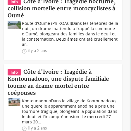
Côte d'Ivoire : Tragédie nocturne,
Info
collision mortelle entre motocyclistes à
Oumé
Route d'Oumé (Ph KOACI)Dans les ténèbres de la
nuit, un drame inattendu a frappé la commune
d'Oumé, plongeant des familles dans le deuil et
la consternation. Deux âmes ont été cruellement
ar...
il y a 2 ans
Côte d'Ivoire : Tragédie à
Info
Kontounadouo, une dispute familiale
tourne au drame mortel entre
coépouses
KontounadouoDans le village de Kontounadouo,
une querelle apparemment anodine a pris une
tournure tragique, plongeant la population dans
le deuil et l'incompréhension. Le mercredi 27
mars 20...
il y a 2 ans