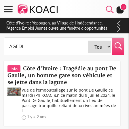
0
Côte d'Ivoire : Yopougon, au Village de l'Indépendance,
l'Agence Emploi Jeunes ouvre une fenêtre d'opportunités
pour la jeunesse ivoirienne
Côte d'Ivoire : Tragédie au pont De
Info
Gaulle, un homme gare son véhicule et
se jette dans la lagune
Vue de l'embouteillage sur le pont De Gaulle ce
mardi (Ph KOACI)En ce matin du 9 juillet 2024, le
Pont De Gaulle, habituellement un lieu de
passage tranquille reliant deux rives animées de
l...
il y a 2 ans