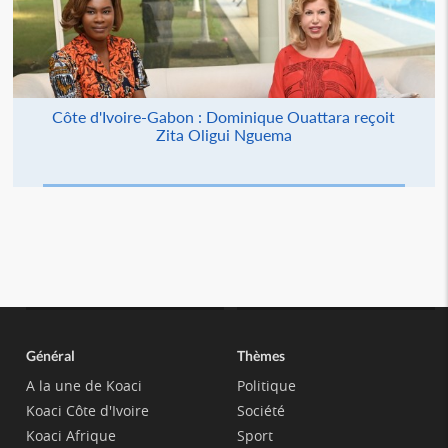
Côte d'Ivoire-Gabon : Dominique Ouattara reçoit
Zita Oligui Nguema
Général
Thèmes
A la une de Koaci
Politique
Koaci Côte d'Ivoire
Société
Koaci Afrique
Sport