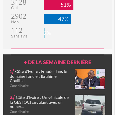
3128
51%
Oui
2902
47%
Non
112
2%
Sans avis
+ DE LA SEMAINE DERNIÈRE
1/
Côte d'Ivoire : Fraude dans le
domaine foncier, Ibrahime
Coulibal...
Côte d'Ivoire
2/
Côte d'Ivoire : Un véhicule de
la GESTOCI circulant avec un
numér...
Côte d'Ivoire