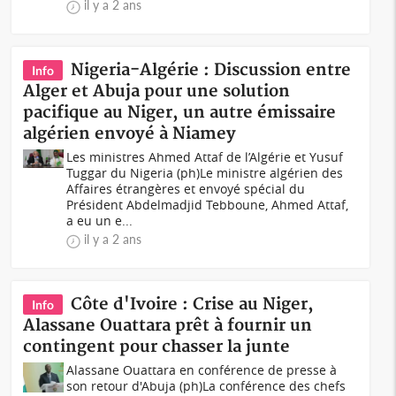
il y a 2 ans
Nigeria-Algérie : Discussion entre
Info
Alger et Abuja pour une solution
pacifique au Niger, un autre émissaire
algérien envoyé à Niamey
Les ministres Ahmed Attaf de l’Algérie et Yusuf
Tuggar du Nigeria (ph)Le ministre algérien des
Affaires étrangères et envoyé spécial du
Président Abdelmadjid Tebboune, Ahmed Attaf,
a eu un e...
il y a 2 ans
Côte d'Ivoire : Crise au Niger,
Info
Alassane Ouattara prêt à fournir un
contingent pour chasser la junte
Alassane Ouattara en conférence de presse à
son retour d'Abuja (ph)La conférence des chefs