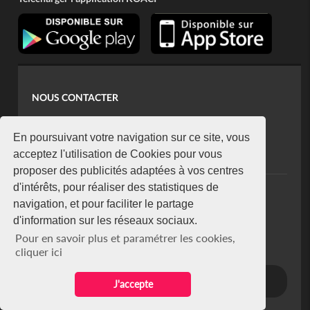
NOUS CONTACTER
contact@koaci.com
koaci@yahoo.fr
En poursuivant votre navigation sur ce site, vous
+225 07 08 85 52 93
acceptez l'utilisation de Cookies pour vous
proposer des publicités adaptées à vos centres
d'intérêts, pour réaliser des statistiques de
NEWSLETTER
navigation, et pour faciliter le partage
Restez connecté via notre newsletter
d'information sur les réseaux sociaux.
S'abonner
Pour en savoir plus et paramétrer les cookies,
Se désabonner
cliquer ici
J'accepte