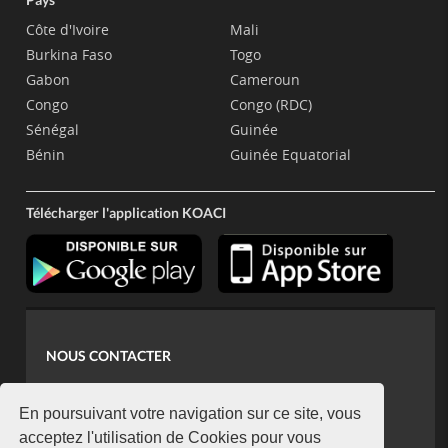
Côte d'Ivoire
Mali
Burkina Faso
Togo
Gabon
Cameroun
Congo
Congo (RDC)
Sénégal
Guinée
Bénin
Guinée Equatorial
Télécharger l'application KOACI
NOUS CONTACTER
contact@koaci.com
koaci@yahoo.fr
En poursuivant votre navigation sur ce site, vous
+225 07 08 85 52 93
acceptez l'utilisation de Cookies pour vous