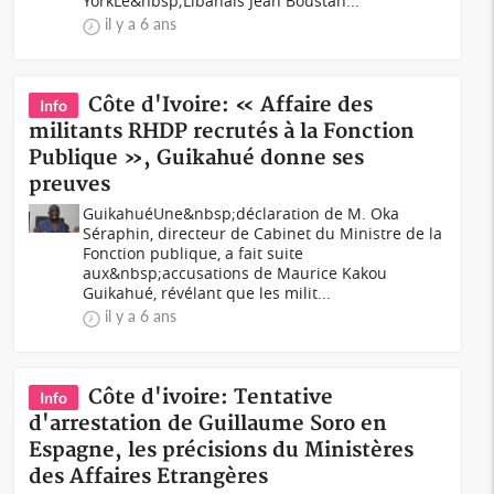
YorkLe&nbsp;Libanais Jean Boustan...
il y a 6 ans
Côte d'Ivoire: « Affaire des
Info
militants RHDP recrutés à la Fonction
Publique », Guikahué donne ses
preuves
GuikahuéUne&nbsp;déclaration de M. Oka
Séraphin, directeur de Cabinet du Ministre de la
Fonction publique, a fait suite
aux&nbsp;accusations de Maurice Kakou
Guikahué, révélant que les milit...
il y a 6 ans
Côte d'ivoire: Tentative
Info
d'arrestation de Guillaume Soro en
Espagne, les précisions du Ministères
des Affaires Etrangères