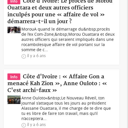
Côte d'Ivoire: Le procès de Morou
Info
Ouattara et deux autres officiers
inculpés pour une « affaire de vol »
démarrera-t-il un jour ?
MorouA quand le démarrage du&nbsp;procès
de l’ex Com-Zone,&nbsp;Morou Ouattara et deux
autres officiers qui seraient impliqués dans une
rocambolesque affaire de vol portant sur la
somme de c...
il y a 6 ans
Côte d'Ivoire : « Affaire Gon a
Info
menacé Kah Zion », Anne Ouloto : «
C'est archi-faux »
Anne Ouloto«&nbsp;Le Nouveau Réveil, ton
journal s’attaque tous les jours au président
Alassane Ouattara, il me charge de te dire que
tu es libre de faire ton travail, mais qu’il
n’acceptera...
il y a 6 ans