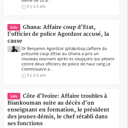
vieille de 20 a...
il y a 6 ans
Ghana: Affaire coup d'Etat,
Info
l'officier de police Agordzor accusé, la
cause
Dr Benjamin Agordzor (ph)&nbsp;L’affaire du
présumé coup d’Etat au Ghana a pris un
nouveau tournant après es soupçons qui pèsent
contre deux officiers de police de haut rang.Le
Commissaire a...
il y a 6 ans
Côte d'Ivoire: Affaire troubles à
Info
Biankouman suite au décès d'un
enseignant en formation, le président
des jeunes démis, le chef rétabli dans
ses fonctions