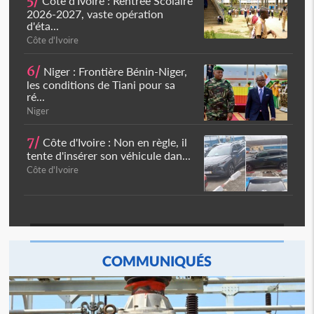
5/
Côte d'Ivoire : Rentrée Scolaire
2026-2027, vaste opération
d'éta...
Côte d'Ivoire
6/
Niger : Frontière Bénin-Niger,
les conditions de Tiani pour sa
ré...
Niger
7/
Côte d'Ivoire : Non en règle, il
tente d'insérer son véhicule dan...
Côte d'Ivoire
COMMUNIQUÉS