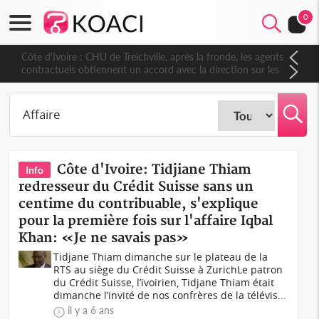
0
Côte d'Ivoire : CHU de Treichville, après la fronde, les agents
contractuels obtiennent un accord avec la direction sur les
arriérés du SMIG 2023
Côte d'Ivoire: Tidjiane Thiam
Info
redresseur du Crédit Suisse sans un
centime du contribuable, s'explique
pour la première fois sur l'affaire Iqbal
Khan: «Je ne savais pas»
Tidjane Thiam dimanche sur le plateau de la
RTS au siège du Crédit Suisse à ZurichLe patron
du Crédit Suisse, l’ivoirien, Tidjane Thiam était
dimanche l’invité de nos confrères de la télévis...
il y a 6 ans