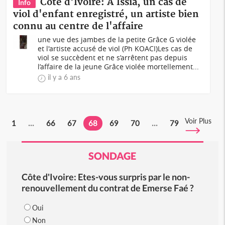
Côte d'Ivoire: A Issia, un cas de
Info
viol d'enfant enregistré, un artiste bien
connu au centre de l'affaire
une vue des jambes de la petite Grâce G violée
et l'artiste accusé de viol (Ph KOACI)Les cas de
viol se succèdent et ne s’arrêtent pas depuis
l’affaire de la jeune Grâce violée mortellement...
il y a 6 ans
Voir Plus
1
...
66
67
68
69
70
...
79
SONDAGE
Côte d'Ivoire: Etes-vous surpris par le non-
renouvellement du contrat de Emerse Faé ?
Oui
Non