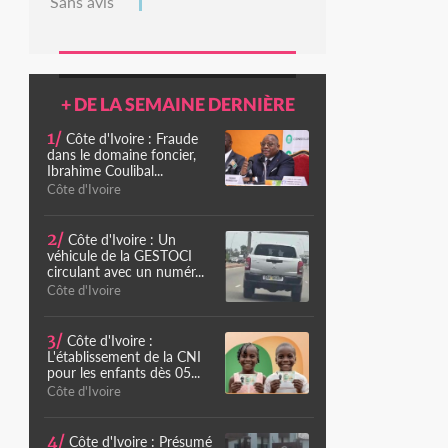
Sans avis
+ DE LA SEMAINE DERNIÈRE
1/
Côte d'Ivoire : Fraude
dans le domaine foncier,
Ibrahime Coulibal...
Côte d'Ivoire
2/
Côte d'Ivoire : Un
véhicule de la GESTOCI
circulant avec un numér...
Côte d'Ivoire
3/
Côte d'Ivoire :
L'établissement de la CNI
pour les enfants dès 05...
Côte d'Ivoire
4/
Côte d'Ivoire : Présumé