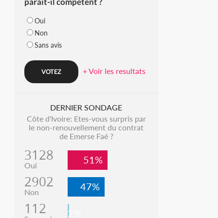
parait-il compétent ?
Oui
Non
Sans avis
+ Voir les resultats
DERNIER SONDAGE
Côte d'Ivoire: Etes-vous surpris par
le non-renouvellement du contrat
de Emerse Faé ?
3128
51%
Oui
2902
47%
Non
112
2%