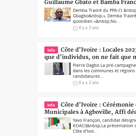
Guillaume Gbato et Bamba Franc
Demba Traoré du PPA-CI &nbsp;D
Gbagbo&nbsp;», Demba Traoré a
quotidien «&nbsp;No...
il y a 3 ans
Côte d'Ivoire : Locales 20
Info
que d'individus, on ne fait qu
Pierre Dagbo La pré-campagne 
dans les communes et régions d
candidatures...
il y a 3 ans
Côte d'Ivoire : Cérémonie
Info
Municipales à Agboville, Affi déc
Yavo François, candidat désign
KOACI)&nbsp;La présentation d
Côte d'Ivoi...