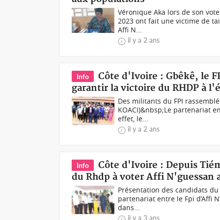
Véronique Aka lors de son vot
2023 ont fait une victime de tai
Affi N...
il y a 2 ans
Côte d'Ivoire : Gbêkê, le 
Info
garantir la victoire du RHDP à l'
Des militants du FPI rassemblé
KOACI)&nbsp;Le partenariat entr
effet, le...
il y a 2 ans
Côte d'Ivoire : Depuis Tié
Info
du Rhdp à voter Affi N'guessan 
Présentation des candidats du
partenariat entre le Fpi d’Affi
dans...
il y a 3 ans