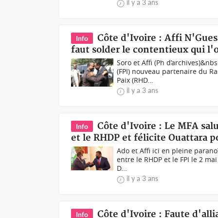
il y a 3 ans
Côte d'Ivoire : Affi N'Gue
Info
faut solder le contentieux qui l
Soro et Affi (Ph d’archives)&nb
(FPI) nouveau partenaire du R
Paix (RHD...
il y a 3 ans
Côte d'Ivoire : Le MFA salu
Info
et le RHDP et félicite Ouattara 
Ado et Affi ici en pleine paran
entre le RHDP et le FPI le 2 ma
D...
il y a 3 ans
Côte d'Ivoire : Faute d'all
Info