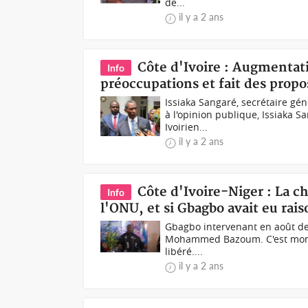
de...
il y a 2 ans
Côte d'Ivoire : Augmentatio
Info
préoccupations et fait des pro
Issiaka Sangaré, secrétaire 
à l'opinion publique, Issiaka S
Ivoirien...
il y a 2 ans
Côte d'Ivoire-Niger : La
Info
l'ONU, et si Gbagbo avait eu raiso
Gbagbo intervenant en août de
Mohammed Bazoum. C'est mon cop
libéré....
il y a 2 ans