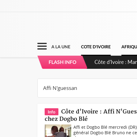
A LA UNE
COTE D'IVOIRE
AFRIQ
Côte d'Ivoire : Sé
FLASH INFO
dépigmentants da
Côte d'Ivoire : Affi N'Gue
Info
chez Dogbo Blé
Affi et Dogbo Blé mercredi (DR)L
général Dogbo Blé Bruno ne ces