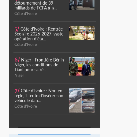
détournement de 39
milliards de FCFA à la...
Côte d'Ivoire
5/
Côte d'Ivoire : Rentrée
Scolaire 2026-2027, vaste
opération d'éta...
Côte d'Ivoire
6/
Niger : Frontière Bénin-
Niger, les conditions de
Tiani pour sa ré...
Niger
7/
Côte d'Ivoire : Non en
règle, il tente d'insérer son
véhicule dan...
Côte d'Ivoire