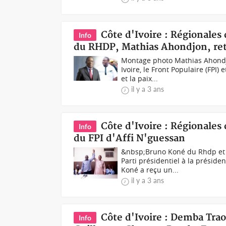
Côte d'Ivoire : Régionales
Info
du RHDP, Mathias Ahondjon, reti
Montage photo Mathias Ahondjon
Ivoire, le Front Populaire (FP
et la paix...
il y a 3 ans
Côte d'Ivoire : Régionales
Info
du FPI d'Affi N'guessan
&nbsp;Bruno Koné du Rhdp et 
Parti présidentiel à la préside
Koné a reçu un...
il y a 3 ans
Côte d'Ivoire : Demba Trao
Info