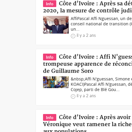
Côte d'Ivoire : Après sa d
Info
2020, la mesure de contrôle judi
AffiPascal Affi Nguessan, un d
conseil national de transition 
un...
il y a 2 ans
Côte d'Ivoire : Affi N'gues
Info
trompeuse apparence de réconcilia
de Guillaume Soro
&nbsp;Affi N'guessan, Simone e
KOACI)Pascal Affi N’guessan, 
Cojep, parti de Blé Gou...
il y a 2 ans
Côte d'Ivoire : Après avoi
Info
Véronique veut ramener la riches
aux populations