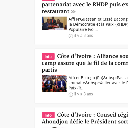
partenariat avec le RHDP puis ex
restaurant »
Affi N'Guessan et Cissé Baco
la Démocratie et la Paix, (RHDP)
Populaire Ivoi...
il y a 3 ans
Côte d'Ivoire : Alliance s
Info
camp assure que le fil de la co
partis
Affi et Bictogo (Ph)&nbsp;Pascal
souhaite&nbsp;s’allier avec l
Paix (R...
il y a 3 ans
Côte d'Ivoire : Conseil ré
Info
Ahondjon défie le Président sor