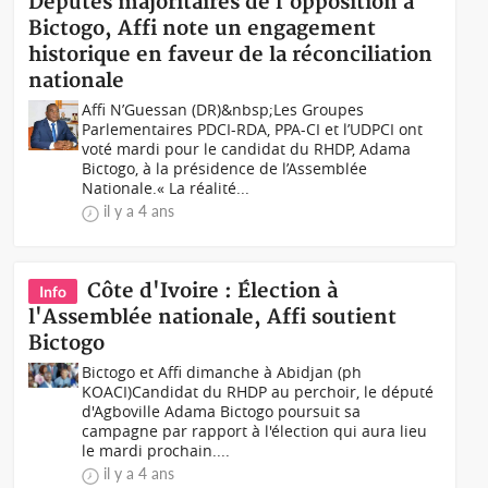
Députés majoritaires de l'opposition à
Bictogo, Affi note un engagement
historique en faveur de la réconciliation
nationale
Affi N’Guessan (DR)&nbsp;Les Groupes
Parlementaires PDCI-RDA, PPA-CI et l’UDPCI ont
voté mardi pour le candidat du RHDP, Adama
Bictogo, à la présidence de l’Assemblée
Nationale.« La réalité...
il y a 4 ans
Côte d'Ivoire : Élection à
Info
l'Assemblée nationale, Affi soutient
Bictogo
Bictogo et Affi dimanche à Abidjan (ph
KOACI)Candidat du RHDP au perchoir, le député
d'Agboville Adama Bictogo poursuit sa
campagne par rapport à l'élection qui aura lieu
le mardi prochain....
il y a 4 ans