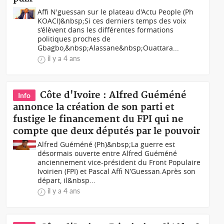
Affi N'guessan sur le plateau d'Actu People (Ph
KOACI)&nbsp;Si ces derniers temps des voix
s’élèvent dans les différentes formations
politiques proches de
Gbagbo,&nbsp;Alassane&nbsp;Ouattara...
il y a 4 ans
Côte d'Ivoire : Alfred Guéméné
Info
annonce la création de son parti et
fustige le financement du FPI qui ne
compte que deux députés par le pouvoir
Alfred Guéméné (Ph)&nbsp;La guerre est
désormais ouverte entre Alfred Guéméné
anciennement vice-président du Front Populaire
Ivoirien (FPI) et Pascal Affi N’Guessan.Après son
départ, il&nbsp...
il y a 4 ans