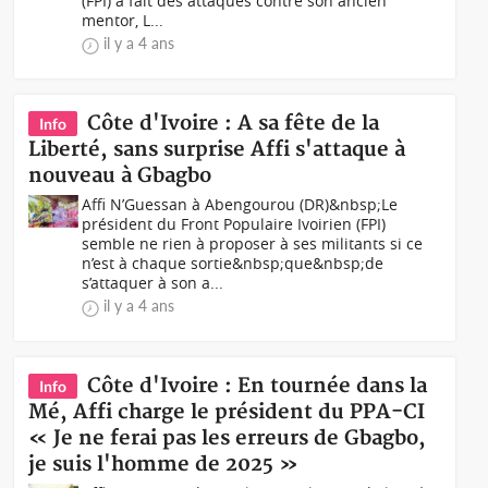
(FPI) a fait des attaques contre son ancien
mentor, L...
il y a 4 ans
Côte d'Ivoire : A sa fête de la
Info
Liberté, sans surprise Affi s'attaque à
nouveau à Gbagbo
Affi N’Guessan à Abengourou (DR)&nbsp;Le
président du Front Populaire Ivoirien (FPI)
semble ne rien à proposer à ses militants si ce
n’est à chaque sortie&nbsp;que&nbsp;de
s’attaquer à son a...
il y a 4 ans
Côte d'Ivoire : En tournée dans la
Info
Mé, Affi charge le président du PPA-CI
« Je ne ferai pas les erreurs de Gbagbo,
je suis l'homme de 2025 »