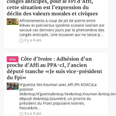
congés anticipés, pour le FPI d'Affi,
cette situation est l'expression du
déclin des valeurs morales et civiques
Affrontements à coup de jet de pierre entre
élèves et policiersLe système scolaire ivoirien est
secoué ces derniers jours par le phénomène des
congés anticipés. Une situation qui ne laisse p...
il y a 4 ans
Côte d'Ivoire : Adhésion d'un
Info
proche d'Affi au PPA-cI, l'ancien
député tranche «Je suis vice-président
du Fpi»
N'guettia Yao Kouman avec Affi (Ph KOACI)La
position
de&nbsp;N'guettia&nbsp;Yao&nbsp;Kouman.&nbsp;An
député de&nbsp;Gouméré, un proche du
président du Front populaire ivoirien,
Pascal&nb...
il y a 4 ans