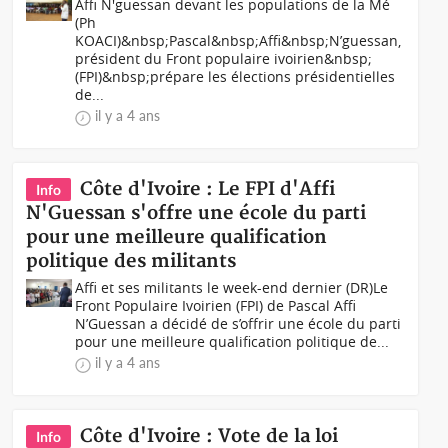
Affi N'guessan devant les populations de la Mé
(Ph
KOACI)&nbsp;Pascal&nbsp;Affi&nbsp;N’guessan,
président du Front populaire ivoirien&nbsp;
(FPI)&nbsp;prépare les élections présidentielles
de...
il y a 4 ans
Côte d'Ivoire : Le FPI d'Affi
Info
N'Guessan s'offre une école du parti
pour une meilleure qualification
politique des militants
Affi et ses militants le week-end dernier (DR)Le
Front Populaire Ivoirien (FPI) de Pascal Affi
N’Guessan a décidé de s’offrir une école du parti
pour une meilleure qualification politique de...
il y a 4 ans
Côte d'Ivoire : Vote de la loi
Info