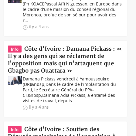
(Ph KOACI)Pascal Affi N'guessan, en Europe dans
le cadre d'une mission du conseil régional du
Moronou, profite de son séjour pour avoir des
r...
il y a 4 ans
Côte d'Ivoire : Damana Pickass : «
Info
Il y a des gens qui se réclament de
l'opposition mais qui n'attaquent que
Gbagbo pas Ouattara »
Damana Pickass vendredi à Yamoussoukro
(DR)&nbsp;Dans le cadre de l'implantation du
Parti, le Secrétaire Général du PPA-
CI,&nbsp;Damana Adia Pickass, a entamé des
visites de travail, depuis...
il y a 4 ans
Côte d'Ivoire : Soutien des
Info