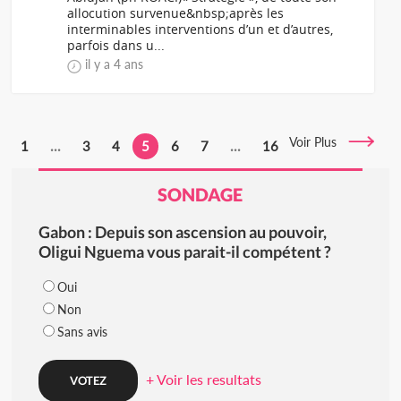
allocution survenue&nbsp;après les
interminables interventions d’un et d’autres,
parfois dans u...
il y a 4 ans
Voir Plus
1
...
3
4
5
6
7
...
16
SONDAGE
Gabon : Depuis son ascension au pouvoir,
Oligui Nguema vous parait-il compétent ?
Oui
Non
Sans avis
+ Voir les resultats