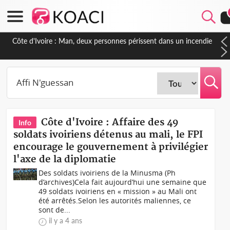
Côte d'Ivoire : Séileu, la célébration de la fête nationale
transformée en vaste campagne contre les produits
dépigmentants dangereux
Côte d'Ivoire : Affaire des 49
Info
soldats ivoiriens détenus au mali, le FPI
encourage le gouvernement à privilégier
l'axe de la diplomatie
Des soldats ivoiriens de la Minusma (Ph
d’archives)Cela fait aujourd’hui une semaine que
49 soldats ivoiriens en « mission » au Mali ont
été arrêtés.Selon les autorités maliennes, ce
sont de...
il y a 4 ans