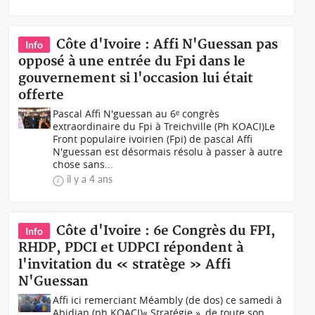
Côte d'Ivoire : Affi N'Guessan pas
Info
opposé à une entrée du Fpi dans le
gouvernement si l'occasion lui était
offerte
Pascal Affi N'guessan au 6ᵉ congrès
extraordinaire du Fpi à Treichville (Ph KOACI)Le
Front populaire ivoirien (Fpi) de pascal Affi
N'guessan est désormais résolu à passer à autre
chose sans...
il y a 4 ans
Côte d'Ivoire : 6e Congrès du FPI,
Info
RHDP, PDCI et UDPCI répondent à
l'invitation du « stratège » Affi
N'Guessan
Affi ici remerciant Méambly (de dos) ce samedi à
Abidjan (ph KOACI)« Stratégie », de toute son