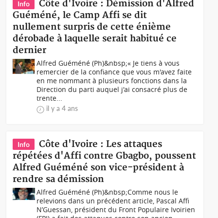
Côte d'Ivoire : Démission d'Alfred
Info
Guéméné, le Camp Affi se dit
nullement surpris de cette énième
dérobade à laquelle serait habitué ce
dernier
Alfred Guéméné (Ph)&nbsp;« Je tiens à vous
remercier de la confiance que vous m'avez faite
en me nommant à plusieurs fonctions dans la
Direction du parti auquel j'ai consacré plus de
trente...
il y a 4 ans
Côte d'Ivoire : Les attaques
Info
répétées d'Affi contre Gbagbo, poussent
Alfred Guéméné son vice-président à
rendre sa démission
Alfred Guéméné (Ph)&nbsp;Comme nous le
relevions dans un précédent article, Pascal Affi
N’Guessan, président du Front Populaire Ivoirien