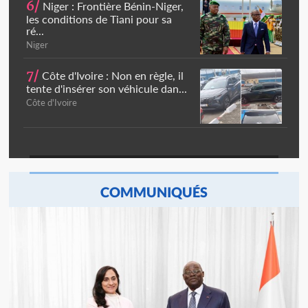
6/
Niger : Frontière Bénin-Niger,
les conditions de Tiani pour sa
ré...
Niger
7/
Côte d'Ivoire : Non en règle, il
tente d'insérer son véhicule dan...
Côte d'Ivoire
COMMUNIQUÉS