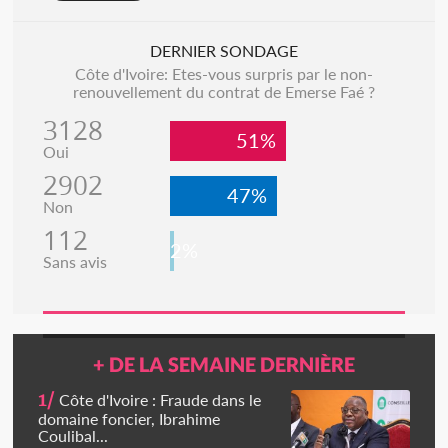
DERNIER SONDAGE
Côte d'Ivoire: Etes-vous surpris par le non-
renouvellement du contrat de Emerse Faé ?
3128
51%
Oui
2902
47%
Non
112
2%
Sans avis
+ DE LA SEMAINE DERNIÈRE
1/
Côte d'Ivoire : Fraude dans le
domaine foncier, Ibrahime
Coulibal...