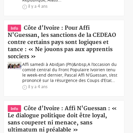
il y a 4 ans
Côte d'Ivoire : Pour Affi
Info
N'Guessan, les sanctions de la CEDEAO
contre certains pays sont logiques et
tance : « Ne jouons pas aux apprentis
sorciers »
Affi samedi à Abidjan (Ph)&nbsp;A l’occasion du
comité central du Front Populaire Ivoirien tenu
le week-end dernier, Pascal Affi N’Guessan, s’est
prononcé sur la résurgence des Coups d’Etat...
il y a 4 ans
Côte d'Ivoire : Affi N'Guessan : «
Info
Le dialogue politique doit être loyal,
sans couperet ni menace, sans
ultimatum ni préalable »