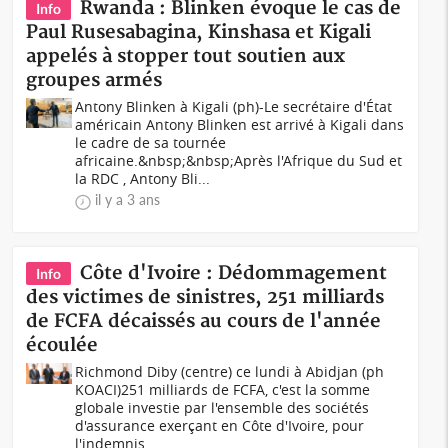
Rwanda : Blinken évoque le cas de
Info
Paul Rusesabagina, Kinshasa et Kigali
appelés à stopper tout soutien aux
groupes armés
Antony Blinken à Kigali (ph)-Le secrétaire d'État
américain Antony Blinken est arrivé à Kigali dans
le cadre de sa tournée
africaine.&nbsp;&nbsp;Après l'Afrique du Sud et
la RDC , Antony Bli...
il y a 3 ans
Côte d'Ivoire : Dédommagement
Info
des victimes de sinistres, 251 milliards
de FCFA décaissés au cours de l'année
écoulée
Richmond Diby (centre) ce lundi à Abidjan (ph
KOACI) 251 milliards de FCFA, c'est la somme
globale investie par l'ensemble des sociétés
d'assurance exerçant en Côte d'Ivoire, pour
l'indemnis...