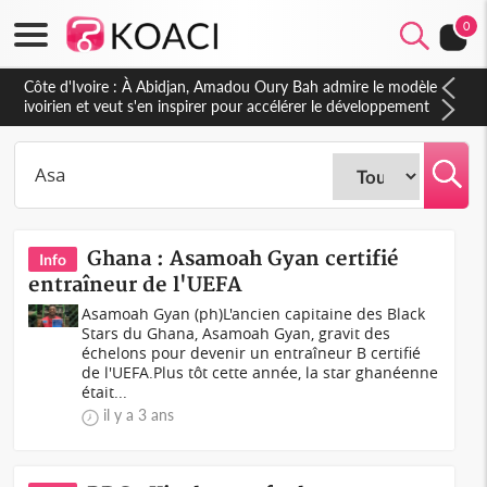
0
Côte d'Ivoire : À Abidjan, Amadou Oury Bah admire le modèle
ivoirien et veut s'en inspirer pour accélérer le développement
de la Guinée
Ghana : Asamoah Gyan certifié
Info
entraîneur de l'UEFA
Asamoah Gyan (ph)L'ancien capitaine des Black
Stars du Ghana, Asamoah Gyan, gravit des
échelons pour devenir un entraîneur B certifié
de l'UEFA.Plus tôt cette année, la star ghanéenne
était...
il y a 3 ans