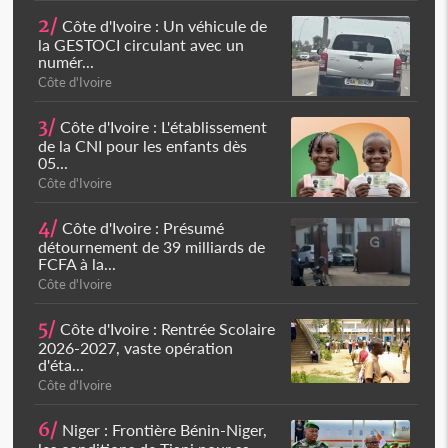
2/
Côte d'Ivoire : Un véhicule de
la GESTOCI circulant avec un
numér...
Côte d'Ivoire
3/
Côte d'Ivoire : L'établissement
de la CNI pour les enfants dès
05...
Côte d'Ivoire
4/
Côte d'Ivoire : Présumé
détournement de 39 milliards de
FCFA à la...
Côte d'Ivoire
5/
Côte d'Ivoire : Rentrée Scolaire
2026-2027, vaste opération
d'éta...
Côte d'Ivoire
6/
Niger : Frontière Bénin-Niger,