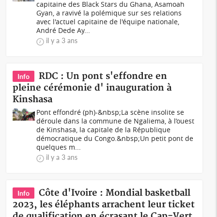
capitaine des Black Stars du Ghana, Asamoah
Gyan, a ravivé la polémique sur ses relations
avec l'actuel capitaine de l'équipe nationale,
André Dede Ay...
il y a 3 ans
RDC : Un pont s'effondre en
Info
pleine cérémonie d' inauguration à
Kinshasa
Pont effondré (ph)-&nbsp;La scène insolite se
déroule dans la commune de Ngaliema, à l’ouest
de Kinshasa, la capitale de la République
démocratique du Congo.&nbsp;Un petit pont de
quelques m...
il y a 3 ans
Côte d'Ivoire : Mondial basketball
Info
2023, les éléphants arrachent leur ticket
de qualification en écrasant le Cap-Vert