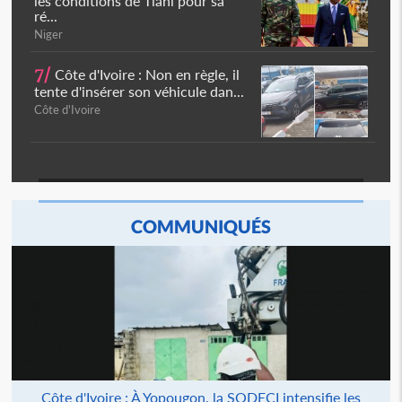
les conditions de Tiani pour sa
ré...
Niger
7/
Côte d'Ivoire : Non en règle, il
tente d'insérer son véhicule dan...
Côte d'Ivoire
COMMUNIQUÉS
Côte d'Ivoire : À Yopougon, la SODECI intensifie les