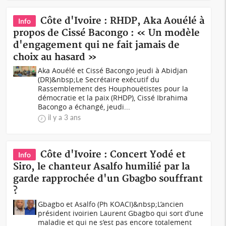
Côte d'Ivoire : RHDP, Aka Aouélé à
Info
propos de Cissé Bacongo : « Un modèle
d'engagement qui ne fait jamais de
choix au hasard »
Aka Aouélé et Cissé Bacongo jeudi à Abidjan
(DR)&nbsp;Le Secrétaire exécutif du
Rassemblement des Houphouëtistes pour la
démocratie et la paix (RHDP), Cissé Ibrahima
Bacongo a échangé, jeudi...
il y a 3 ans
Côte d'Ivoire : Concert Yodé et
Info
Siro, le chanteur Asalfo humilié par la
garde rapprochée d'un Gbagbo souffrant
?
Gbagbo et Asalfo (Ph KOACI)&nbsp;L’ancien
président ivoirien Laurent Gbagbo qui sort d’une
maladie et qui ne s’est pas encore totalement