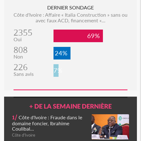
DERNIER SONDAGE
Côte d'Ivoire : Affaire « Italia Construction » sans ou
avec faux ACD, financement «...
2355
69%
Oui
808
24%
Non
226
7%
Sans avis
+ DE LA SEMAINE DERNIÈRE
1/
Côte d'Ivoire : Fraude dans le
domaine foncier, Ibrahime
Coulibal...
Côte d'Ivoire