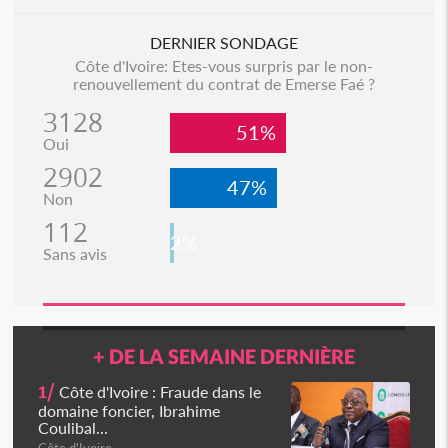
DERNIER SONDAGE
Côte d'Ivoire: Etes-vous surpris par le non-
renouvellement du contrat de Emerse Faé ?
3128
51%
Oui
2902
47%
Non
112
2%
Sans avis
+ DE LA SEMAINE DERNIÈRE
1/
Côte d'Ivoire : Fraude dans le
domaine foncier, Ibrahime
Coulibal...