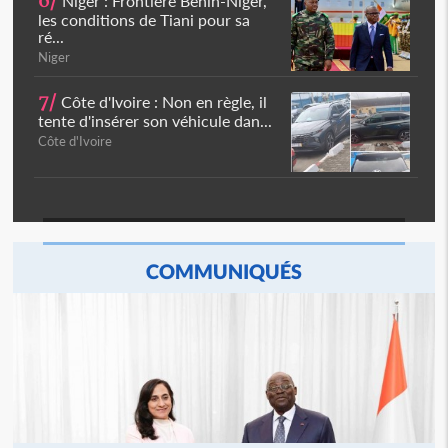
6/
Niger : Frontière Bénin-Niger,
les conditions de Tiani pour sa
ré...
Niger
7/
Côte d'Ivoire : Non en règle, il
tente d'insérer son véhicule dan...
Côte d'Ivoire
COMMUNIQUÉS