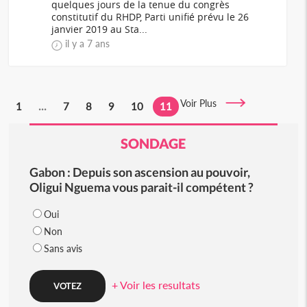
quelques jours de la tenue du congrès
constitutif du RHDP, Parti unifié prévu le 26
janvier 2019 au Sta...
il y a 7 ans
Voir Plus
1
...
7
8
9
10
11
SONDAGE
Gabon : Depuis son ascension au pouvoir,
Oligui Nguema vous parait-il compétent ?
Oui
Non
Sans avis
+ Voir les resultats