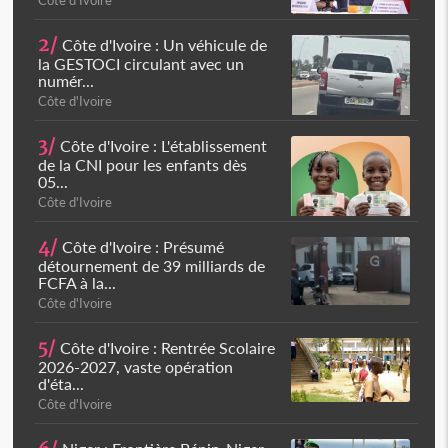
Côte d'Ivoire
2/
Côte d'Ivoire : Un véhicule de
la GESTOCI circulant avec un
numér...
Côte d'Ivoire
3/
Côte d'Ivoire : L'établissement
de la CNI pour les enfants dès
05...
Côte d'Ivoire
4/
Côte d'Ivoire : Présumé
détournement de 39 milliards de
FCFA à la...
Côte d'Ivoire
5/
Côte d'Ivoire : Rentrée Scolaire
2026-2027, vaste opération
d'éta...
Côte d'Ivoire