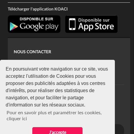
Télécharger l'application KOACI
NOUS CONTACTER
contact@koaci.com
koaci@yahoo.fr
En poursuivant votre navigation sur ce site, vous
+225 07 08 85 52 93
acceptez l'utilisation de Cookies pour vous
proposer des publicités adaptées à vos centres
d'intérêts, pour réaliser des statistiques de
NEWSLETTER
navigation, et pour faciliter le partage
Restez connecté via notre newsletter
d'information sur les réseaux sociaux.
S'abonner
Pour en savoir plus et paramétrer les cookies,
Se désabonner
cliquer ici
J'accepte