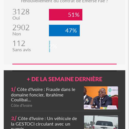
renouvellement du contrat de Emerse Faé ?
3128
51%
Oui
2902
47%
Non
112
2%
Sans avis
+ DE LA SEMAINE DERNIÈRE
1/
Côte d'Ivoire : Fraude dans le
domaine foncier, Ibrahime
Coulibal...
Côte d'Ivoire
2/
Côte d'Ivoire : Un véhicule de
la GESTOCI circulant avec un
numér...