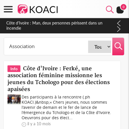
0
Côte d'Ivoire : Séileu, la célébration de la fête nationale
transformée en vaste campagne contre les produits
dépigmentants dangereux
Côte d'Ivoire : Ferké, une
Info
association féminine missionne les
jeunes du Tchologo pour des élections
apaisées
Des participants à la rencontre (.ph
KOACI.)&nbsp;« Chers jeunes, nous sommes
l'avenir de demain et le fer de lance de
l'émergence du Tchologo et de la Côte d'Ivoire.
Oeuvrons pour des élect...
il y a 10 mois