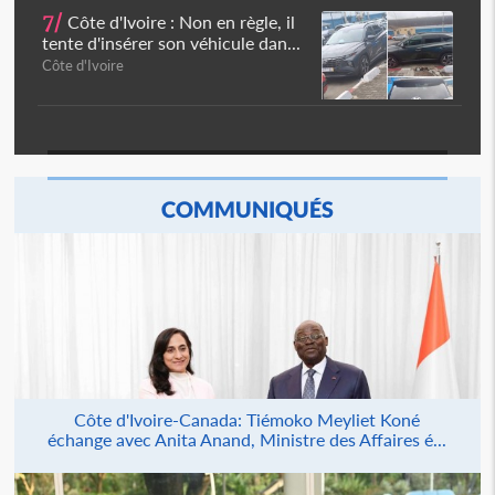
7/
Côte d'Ivoire : Non en règle, il
tente d'insérer son véhicule dan...
Côte d'Ivoire
COMMUNIQUÉS
Côte d'Ivoire-Canada: Tiémoko Meyliet Koné
échange avec Anita Anand, Ministre des Affaires é...