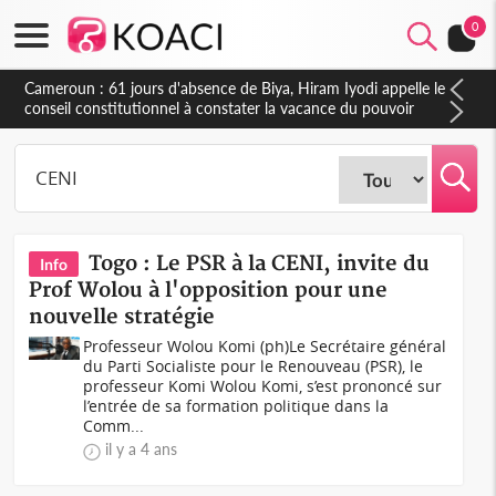
0
Côte d'Ivoire : Fin de la pagaille au PDCI-RDA, Lessiehi bannit
les mouvements sauvages
Togo : Le PSR à la CENI, invite du
Info
Prof Wolou à l'opposition pour une
nouvelle stratégie
Professeur Wolou Komi (ph)Le Secrétaire général
du Parti Socialiste pour le Renouveau (PSR), le
professeur Komi Wolou Komi, s’est prononcé sur
l’entrée de sa formation politique dans la
Comm...
il y a 4 ans