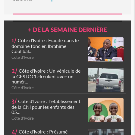
+ DE LA SEMAINE DERNIÈRE
1/
Côte d'Ivoire : Fraude dans le
domaine foncier, Ibrahime
Coulibal...
Côte d'Ivoire
2/
Côte d'Ivoire : Un véhicule de
la GESTOCI circulant avec un
numér...
Côte d'Ivoire
3/
Côte d'Ivoire : L'établissement
de la CNI pour les enfants dès
05...
Côte d'Ivoire
4/
Côte d'Ivoire : Présumé