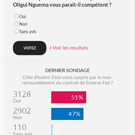
Oligui Nguema vous parait-il compétent ?
Oui
Non
Sans avis
+ Voir les resultats
DERNIER SONDAGE
Côte d'Ivoire: Etes-vous surpris par le non-
renouvellement du contrat de Emerse Faé ?
3128
51%
Oui
2902
47%
Non
110
2%
Sans avis