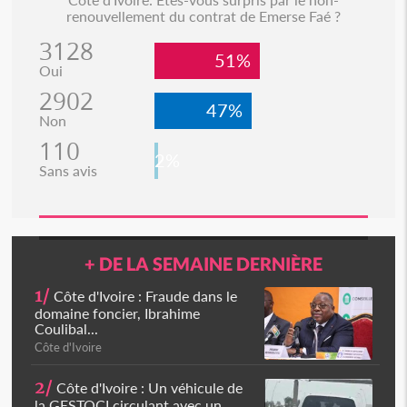
renouvellement du contrat de Emerse Faé ?
3128
51%
Oui
2902
47%
Non
110
2%
Sans avis
+ DE LA SEMAINE DERNIÈRE
1/
Côte d'Ivoire : Fraude dans le
domaine foncier, Ibrahime
Coulibal...
Côte d'Ivoire
2/
Côte d'Ivoire : Un véhicule de
la GESTOCI circulant avec un