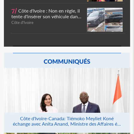
7/
Côte d'Ivoire : Non en règle, il
tente d'insérer son véhicule dan...
Côte d'Ivoire
COMMUNIQUÉS
Côte d'Ivoire-Canada: Tiémoko Meyliet Koné
échange avec Anita Anand, Ministre des Affaires é...