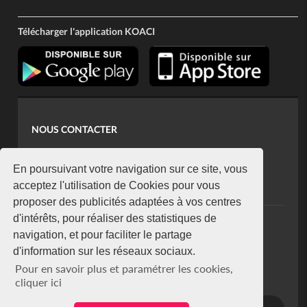
Télécharger l'application KOACI
NOUS CONTACTER
contact@koaci.com
koaci@yahoo.fr
En poursuivant votre navigation sur ce site, vous
+225 07 08 85 52 93
acceptez l'utilisation de Cookies pour vous
proposer des publicités adaptées à vos centres
d'intérêts, pour réaliser des statistiques de
NEWSLETTER
navigation, et pour faciliter le partage
Restez connecté via notre newsletter
d'information sur les réseaux sociaux.
S'abonner
Pour en savoir plus et paramétrer les cookies,
Se désabonner
cliquer ici