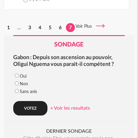
Voir Plus
1
...
3
4
5
6
7
SONDAGE
Gabon : Depuis son ascension au pouvoir,
Oligui Nguema vous parait-il compétent ?
Oui
Non
Sans avis
+ Voir les resultats
DERNIER SONDAGE
Côte d'Ivoire: Etes-vous surpris par le non-