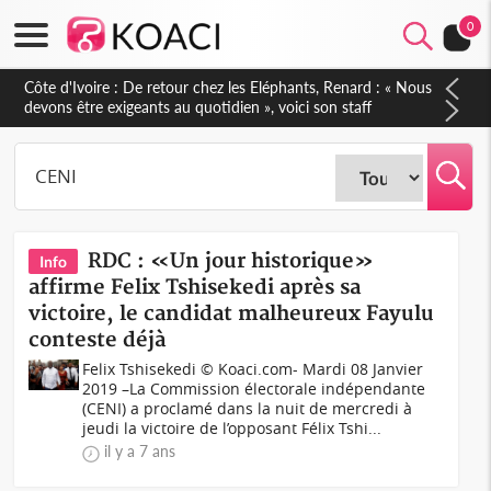
0
Côte d'Ivoire : De retour chez les Eléphants, Renard : « Nous
devons être exigeants au quotidien », voici son staff
technique
RDC : «Un jour historique»
Info
affirme Felix Tshisekedi après sa
victoire, le candidat malheureux Fayulu
conteste déjà
Felix Tshisekedi © Koaci.com- Mardi 08 Janvier
2019 –La Commission électorale indépendante
(CENI) a proclamé dans la nuit de mercredi à
jeudi la victoire de l’opposant Félix Tshi...
il y a 7 ans