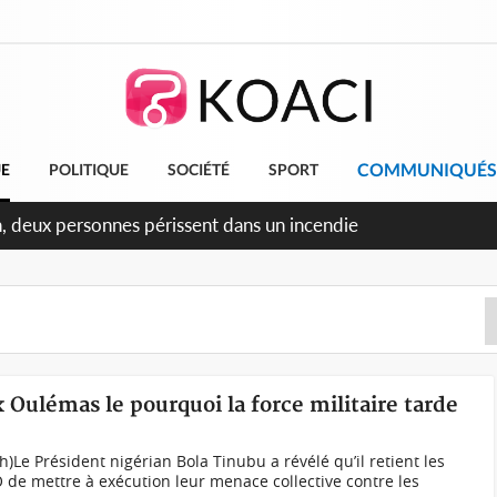
COMMUNIQUÉS
UE
POLITIQUE
SOCIÉTÉ
SPORT
ileu, la célébration de la fête nationale transformée en vaste
angereux
 Oulémas le pourquoi la force militaire tarde
Le Président nigérian Bola Tinubu a révélé qu’il retient les
 de mettre à exécution leur menace collective contre les