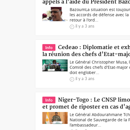
appels à l'aide du Président Ba
BazoumLa situation est toujou
les accords de défense avec la
retour à l'ord...
il y a 3 ans
Cedeao : Diplomatie et exh
Info
la réunion des chefs d'Etat-majo
Le Général Christopher Musa, l
Comité des chefs d'Etat-major 
doit englober...
il y a 3 ans
Niger-Togo : Le CNSP limo
Info
et promet de riposter en cas d'a
Le Général Abdourahmane Tchia
National de Sauvegarde de la P
l’ambassadeur...