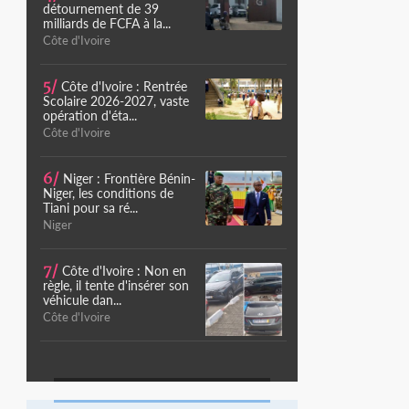
détournement de 39
milliards de FCFA à la...
Côte d'Ivoire
5/
Côte d'Ivoire : Rentrée
Scolaire 2026-2027, vaste
opération d'éta...
Côte d'Ivoire
6/
Niger : Frontière Bénin-
Niger, les conditions de
Tiani pour sa ré...
Niger
7/
Côte d'Ivoire : Non en
règle, il tente d'insérer son
véhicule dan...
Côte d'Ivoire