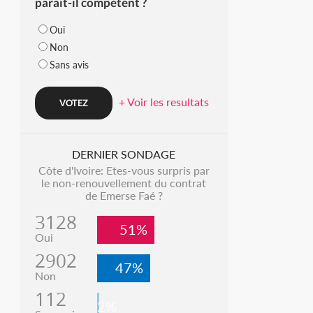
parait-il compétent ?
Oui
Non
Sans avis
+ Voir les resultats
DERNIER SONDAGE
Côte d'Ivoire: Etes-vous surpris par
le non-renouvellement du contrat
de Emerse Faé ?
3128
51%
Oui
2902
47%
Non
112
2%