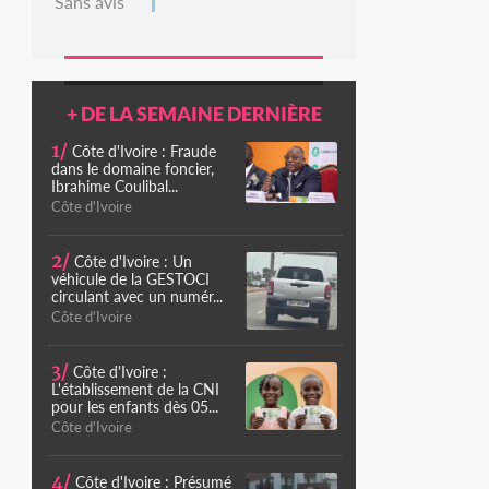
Sans avis
+ DE LA SEMAINE DERNIÈRE
1/
Côte d'Ivoire : Fraude
dans le domaine foncier,
Ibrahime Coulibal...
Côte d'Ivoire
2/
Côte d'Ivoire : Un
véhicule de la GESTOCI
circulant avec un numér...
Côte d'Ivoire
3/
Côte d'Ivoire :
L'établissement de la CNI
pour les enfants dès 05...
Côte d'Ivoire
4/
Côte d'Ivoire : Présumé