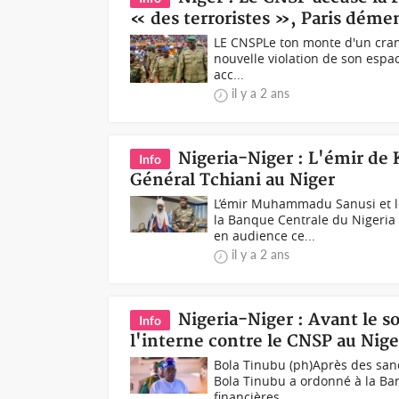
« des terroristes », Paris déme
LE CNSPLe ton monte d'un cran e
nouvelle violation de son espac
acc...
il y a 2 ans
Nigeria-Niger : L'émir d
Info
Général Tchiani au Niger
L’émir Muhammadu Sanusi et l
la Banque Centrale du Nigeria
en audience ce...
il y a 2 ans
Nigeria-Niger : Avant le s
Info
l'interne contre le CNSP au Nige
Bola Tinubu (ph)Après des sanct
Bola Tinubu a ordonné à la Ba
financières...