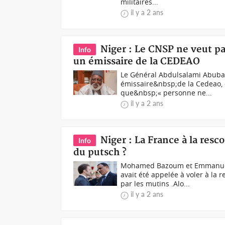
militaires...
il y a 2 ans
Niger : Le CNSP ne veut pa
Info
un émissaire de la CEDEAO
Le Général Abdulsalami Abuba
émissaire&nbsp;de la Cedeao, e
que&nbsp;« personne ne...
il y a 2 ans
Niger : La France à la res
Info
du putsch ?
Mohamed Bazoum et Emmanuel M
avait été appelée à voler à l
par les mutins .Alo...
il y a 2 ans