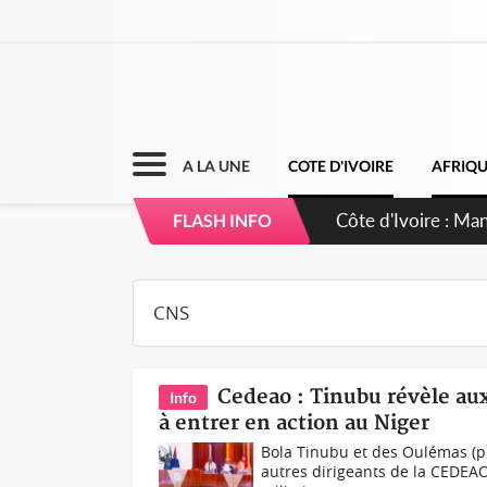
A LA UNE
COTE D'IVOIRE
AFRIQ
Côte d'Ivoire : Sé
FLASH INFO
dépigmentants d
Cedeao : Tinubu révèle aux
Info
à entrer en action au Niger
Bola Tinubu et des Oulémas (ph)
autres dirigeants de la CEDEAO