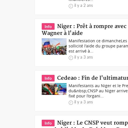
il y a 2 ans
Niger : Prêt à rompre avec
Info
Wagner à l'aide
Manifestation ce dimancheLes 
sollicité l'aide du groupe par
est arrivé à...
il y a 3 ans
Cedeao : Fin de l'ultimat
Info
Manifestants au Niger et le Pr
du&nbsp;CNSP au Niger arriven
fixé pour l’organi...
il y a 3 ans
Niger : Le CNSP veut rompr
Info