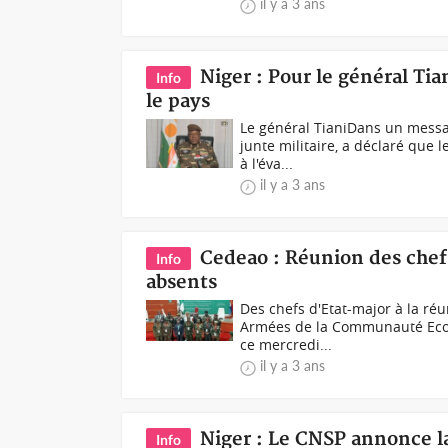
il y a 3 ans
Niger : Pour le général Tia
Info
le pays
Le général Tiani Dans un messa
junte militaire, a déclaré que 
à l'éva...
il y a 3 ans
Cedeao : Réunion des chefs
Info
absents
Des chefs d'Etat-major à la ré
Armées de la Communauté Econ
ce mercredi...
il y a 3 ans
Niger : Le CNSP annonce la
Info