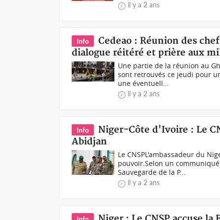
il y a 2 ans
Cedeao : Réunion des chef
Info
dialogue réitéré et prière aux m
Une partie de la réunion au G
sont retrouvés ce jeudi pour 
une éventuell...
il y a 2 ans
Niger-Côte d'Ivoire : Le C
Info
Abidjan
Le CNSPL'ambassadeur du Niger 
pouvoir.Selon un communiqué lu 
Sauvegarde de la P...
il y a 2 ans
Niger : Le CNSP accuse la F
Info