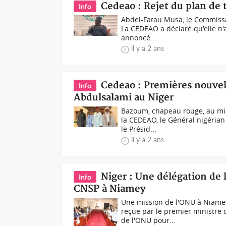
Cedeao : Rejet du plan de 
Info
Abdel-Fatau Musa, le Commissai
La CEDEAO a déclaré qu'elle n'
annoncé...
il y a 2 ans
Cedeao : Premières nouvel
Info
Abdulsalami au Niger
Bazoum, chapeau rouge, au mil
la CEDEAO, le Général nigérian
le Présid...
il y a 2 ans
Niger : Une délégation de
Info
CNSP à Niamey
Une mission de l'ONU à Niamey
reçue par le premier ministre 
de l'ONU pour...