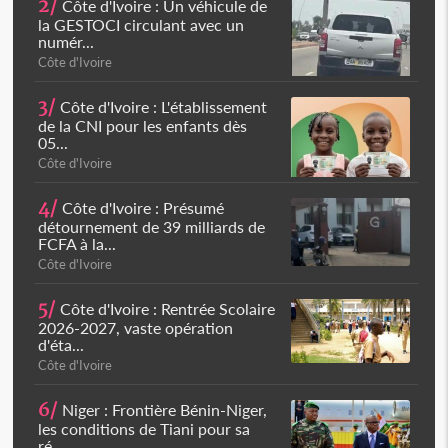
2/
Côte d'Ivoire : Un véhicule de
la GESTOCI circulant avec un
numér...
Côte d'Ivoire
3/
Côte d'Ivoire : L'établissement
de la CNI pour les enfants dès
05...
Côte d'Ivoire
4/
Côte d'Ivoire : Présumé
détournement de 39 milliards de
FCFA à la...
Côte d'Ivoire
5/
Côte d'Ivoire : Rentrée Scolaire
2026-2027, vaste opération
d'éta...
Côte d'Ivoire
6/
Niger : Frontière Bénin-Niger,
les conditions de Tiani pour sa
ré...