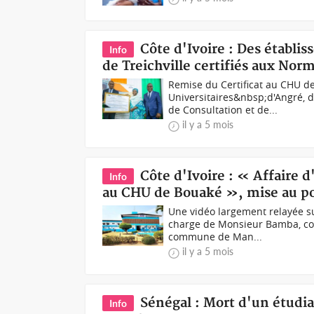
Côte d'Ivoire : Des établi
Info
de Treichville certifiés aux Nor
Remise du Certificat au CHU de
Universitaires&nbsp;d'Angré, d
de Consultation et de...
il y a 5 mois
Côte d'Ivoire : « Affaire 
Info
au CHU de Bouaké », mise au poi
Une vidéo largement relayée su
charge de Monsieur Bamba, cons
commune de Man...
il y a 5 mois
Sénégal : Mort d'un étudia
Info