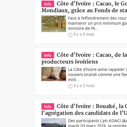
Côte d'Ivoire : Cacao, le 
Info
Mondiaux, grâce au Fonds de sta
Face à l’effondrement des cou
maintenir un prix minimum gara
ministre de l’A...
il y a 4 mois
Côte d'Ivoire : Cacao, de l
Info
producteurs ivoiriens
La Côte d’Ivoire aime rappeler 
souvent brandi comme une fier
milli...
il y a 5 mois
Côte d'Ivoire : Bouaké, la 
Info
l'agrégation des candidats de l'
Des participants (.ph KOACI.)&
mardi 03 mars 2026, la rentrée