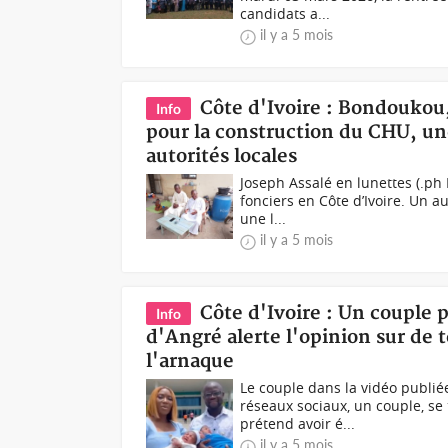
candidats a...
il y a 5 mois
Côte d'Ivoire : Bondoukou,
Info
pour la construction du CHU, une
autorités locales
Joseph Assalé en lunettes (.ph
fonciers en Côte d’Ivoire. Un a
une l...
il y a 5 mois
Côte d'Ivoire : Un couple p
Info
d'Angré alerte l'opinion sur de t
l'arnaque
Le couple dans la vidéo publi
réseaux sociaux, un couple, se
prétend avoir é...
il y a 5 mois