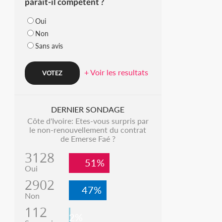
parait-il compétent ?
Oui
Non
Sans avis
+ Voir les resultats
DERNIER SONDAGE
Côte d'Ivoire: Etes-vous surpris par
le non-renouvellement du contrat
de Emerse Faé ?
3128
51%
Oui
2902
47%
Non
112
2%