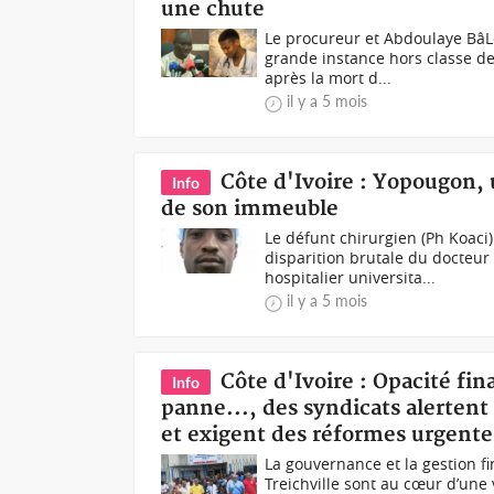
une chute
Le procureur et Abdoulaye BâL
grande instance hors classe de
après la mort d...
il y a 5 mois
Côte d'Ivoire : Yopougon,
Info
de son immeuble
Le défunt chirurgien (Ph Koac
disparition brutale du docteur 
hospitalier universita...
il y a 5 mois
Côte d'Ivoire : Opacité fi
Info
panne..., des syndicats alertent
et exigent des réformes urgente
La gouvernance et la gestion fi
Treichville sont au cœur d’une