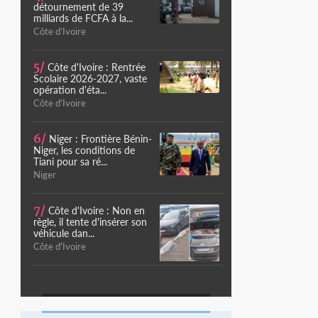
détournement de 39
milliards de FCFA à la...
Côte d'Ivoire
5/
Côte d'Ivoire : Rentrée
Scolaire 2026-2027, vaste
opération d'éta...
Côte d'Ivoire
6/
Niger : Frontière Bénin-
Niger, les conditions de
Tiani pour sa ré...
Niger
7/
Côte d'Ivoire : Non en
règle, il tente d'insérer son
véhicule dan...
Côte d'Ivoire