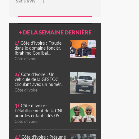
Sans avis
+ DE LA SEMAINE DERNIÈRE
1/
Côte d'Ivoire : Fraude
dans le domaine foncier,
Ibrahime Coulibal...
Côte d'Ivoire
2/
Côte d'Ivoire : Un
véhicule de la GESTOCI
circulant avec un numér...
Côte d'Ivoire
3/
Côte d'Ivoire :
L'établissement de la CNI
pour les enfants dès 05...
Côte d'Ivoire
4/
Côte d'Ivoire : Présumé