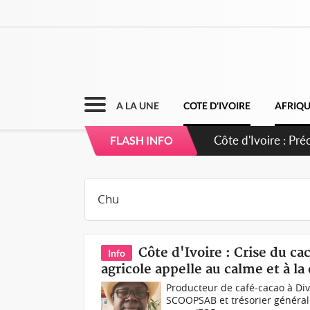
A LA UNE
COTE D'IVOIRE
AFRIQ
Côte d'Ivoire : I
FLASH INFO
Côte d'Ivoire : Crise du ca
Info
agricole appelle au calme et à la
Producteur de café-cacao à Divo
SCOOPSAB et trésorier général 