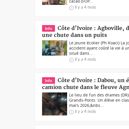
cacao (FOP...
il y a 4 mois
Côte d'Ivoire : Agboville,
Info
une chute dans un puits
Le jeune écolier (Ph Koaci) La
accident ayant coûté la vie à 
situé dans...
il y a 4 mois
Côte d'Ivoire : Dabou, un 
Info
camion chute dans le fleuve Ag
Le lieu de l’un des drames (D
Grands-Ponts. Un élève en clas
mars 2026,&nbs...
il y a 4 mois