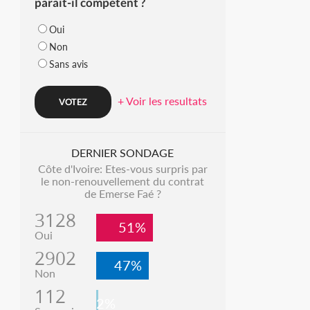
parait-il compétent ?
Oui
Non
Sans avis
+ Voir les resultats
DERNIER SONDAGE
Côte d'Ivoire: Etes-vous surpris par
le non-renouvellement du contrat
de Emerse Faé ?
3128
51%
Oui
2902
47%
Non
112
2%