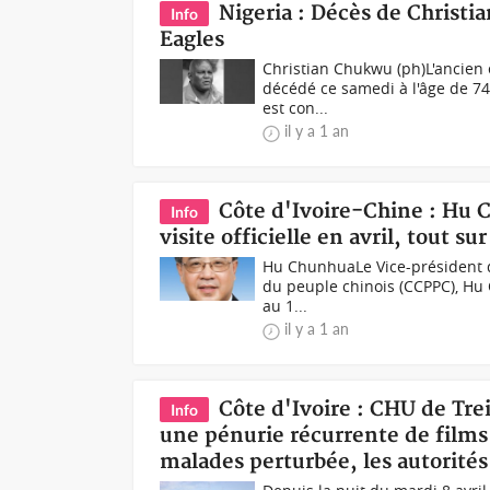
Nigeria : Décès de Christi
Info
Eagles
Christian Chukwu (ph)L'ancien 
décédé ce samedi à l'âge de 74
est con...
il y a 1 an
Côte d'Ivoire-Chine : Hu
Info
visite officielle en avril, tout s
Hu ChunhuaLe Vice-président d
du peuple chinois (CCPPC), Hu C
au 1...
il y a 1 an
Côte d'Ivoire : CHU de Trei
Info
une pénurie récurrente de films 
malades perturbée, les autorités