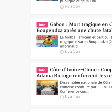
publique et de la Cou...
il y a 1 an
Gabon : Mort tragique en 
Info
Boupendza après une chute fatal
Le football africain et partic
tragique d’Aaron Boupendza (28
informatio...
il y a 1 an
Côte d'Ivoire-Chine : Coo
Info
Adama Bictogo renforcent les rel
L’Assemblée nationale de Côte 
chinoise conduite par S.E.M. H
Conférence con...
il y a 1 an