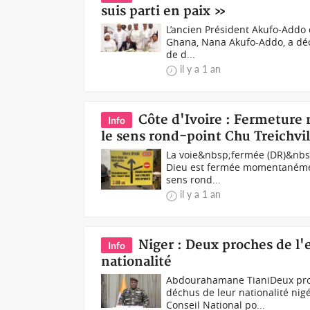
suis parti en paix »
L’ancien Président Akufo-Addo
Ghana, Nana Akufo-Addo, a décla
de d...
il y a 1 an
Côte d'Ivoire : Fermeture 
Info
le sens rond-point Chu Treichvil
La voie&nbsp;fermée (DR)&nbsp;
Dieu est fermée momentanément 
sens rond...
il y a 1 an
Niger : Deux proches de l
Info
nationalité
Abdourahamane TianiDeux proc
déchus de leur nationalité nig
Conseil National po...