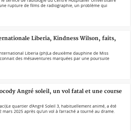
, le service de radiologie du Centre Hospitalier Universitaire
à une rupture de films de radiographie, un problème qui
ernationale Liberia, Kindness Wilson, faits,
International Liberia (ph)La deuxième dauphine de Miss
, connait des mésaventures marquées par une poursuite
ocody Angré soleil, un vol fatal et une course
oaci)Le quartier d’Angré Soleil 3, habituellement animé, a été
12 mars 2025 après qu’un vol à l’arraché a tourné au drame.