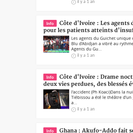
il y a 1 an
Côte d'Ivoire : Les agents
Info
pour les patients atteints d'insu
Les agents du Guichet unique d
Blu d’Abidjan a vibré au rythm
Agents du Gu...
il y a 1 an
Côte d'Ivoire : Drame noc
Info
deux vies perdues, des blessés 
l'accident (Ph Koaci)Dans la nu
Tiébissou a été le théâtre d’u
a...
il y a 1 an
Ghana : Akufo-Addo fait son
Info