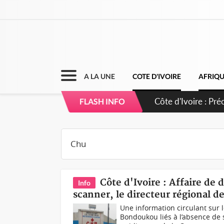
A LA UNE
COTE D'IVOIRE
AFRIQ
Côte d'Ivoire : Pr
FLASH INFO
légalité du projet
Côte d'Ivoire : Affaire de
Info
scanner, le directeur régional d
Une information circulant sur 
Bondoukou liés à l’absence de s