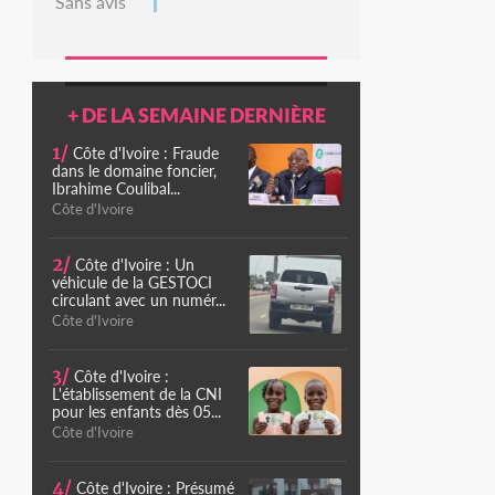
Sans avis
+ DE LA SEMAINE DERNIÈRE
1/
Côte d'Ivoire : Fraude
dans le domaine foncier,
Ibrahime Coulibal...
Côte d'Ivoire
2/
Côte d'Ivoire : Un
véhicule de la GESTOCI
circulant avec un numér...
Côte d'Ivoire
3/
Côte d'Ivoire :
L'établissement de la CNI
pour les enfants dès 05...
Côte d'Ivoire
4/
Côte d'Ivoire : Présumé