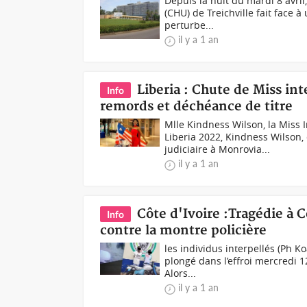
Depuis la nuit du mardi 8 avril
(CHU) de Treichville fait face 
perturbe...
il y a 1 an
Liberia : Chute de Miss int
Info
remords et déchéance de titre
Mlle Kindness Wilson, la Miss 
Liberia 2022, Kindness Wilson
judiciaire à Monrovia...
il y a 1 an
Côte d'Ivoire :Tragédie à C
Info
contre la montre policière
les individus interpellés (Ph K
plongé dans l’effroi mercredi 
Alors...
il y a 1 an