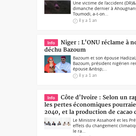
Une victime de l’accident (DR
dimanche dernier à Ahougnans
Toumodi, a-t-on...
il y a 1 an
Niger : L'ONU réclame à n
Info
déchu Bazoum
Bazoum et son épouse HadizaL’
Bazoum, président nigérien renv
épouse.&nbsp;...
il y a 1 an
Côte d'Ivoire : Selon un rap
Info
les pertes économiques pourraien
2040, et la production de cacao 
Le Ministre Assahoré et les Pré
effets du changement climatiqu
le ra...