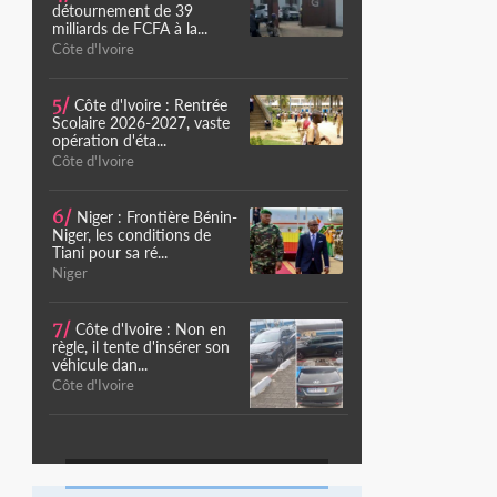
détournement de 39
milliards de FCFA à la...
Côte d'Ivoire
5/
Côte d'Ivoire : Rentrée
Scolaire 2026-2027, vaste
opération d'éta...
Côte d'Ivoire
6/
Niger : Frontière Bénin-
Niger, les conditions de
Tiani pour sa ré...
Niger
7/
Côte d'Ivoire : Non en
règle, il tente d'insérer son
véhicule dan...
Côte d'Ivoire