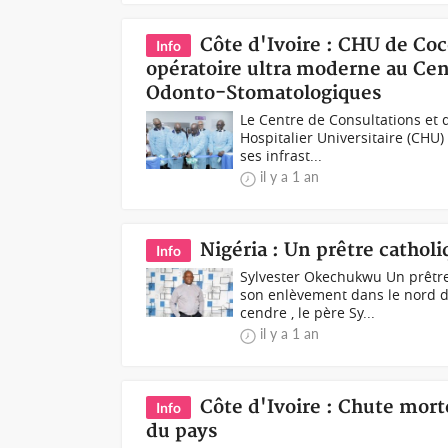
Côte d'Ivoire : CHU de Co
Info
opératoire ultra moderne au Cen
Odonto-Stomatologiques
Le Centre de Consultations et
Hospitalier Universitaire (CHU
ses infrast...
il y a 1 an
Nigéria : Un prêtre cathol
Info
Sylvester Okechukwu Un prêtre
son enlèvement dans le nord d
cendre , le père Sy...
il y a 1 an
Côte d'Ivoire : Chute mort
Info
du pays