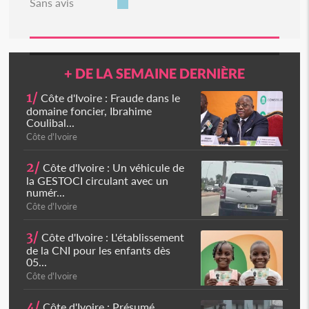
Sans avis
+ DE LA SEMAINE DERNIÈRE
1/
Côte d'Ivoire : Fraude dans le
domaine foncier, Ibrahime
Coulibal...
Côte d'Ivoire
2/
Côte d'Ivoire : Un véhicule de
la GESTOCI circulant avec un
numér...
Côte d'Ivoire
3/
Côte d'Ivoire : L'établissement
de la CNI pour les enfants dès
05...
Côte d'Ivoire
4/
Côte d'Ivoire : Présumé