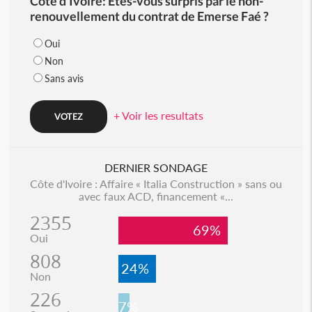
Côte d'Ivoire: Etes-vous surpris par le non-
renouvellement du contrat de Emerse Faé ?
Oui
Non
Sans avis
+ Voir les resultats
DERNIER SONDAGE
Côte d'Ivoire : Affaire « Italia Construction » sans ou
avec faux ACD, financement «...
2355
69%
Oui
808
24%
Non
226
7%